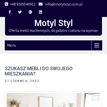
Skip
+48 5505540912
info@motylstyl.com.pl
to
content
Motyl Styl
Oferta mebli kuchennych, do jadalni i salonu na wymiar.
Menu
SZUKASZ MEBLI DO SWOJEGO
MIESZKANIA?
27 CZERWCA, 2022