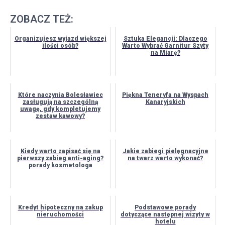
ZOBACZ TEŻ:
Organizujesz wyjazd większej
Sztuka Elegancji: Dlaczego
ilości osób?
Warto Wybrać Garnitur Szyty
na Miarę?
Które naczynia Bolesławiec
Piękna Teneryfa na Wyspach
zasługują na szczególną
Kanaryjskich
uwagę, gdy kompletujemy
zestaw kawowy?
Kiedy warto zapisać się na
Jakie zabiegi pielęgnacyjne
pierwszy zabieg anti-aging?
na twarz warto wykonać?
porady kosmetologa
Kredyt hipoteczny na zakup
Podstawowe porady
nieruchomości
dotyczące następnej wizyty w
hotelu