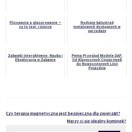
Flizowanie a glazurowanie —
Rodzaje balustrad
co to jest, różnice
metalowych dostępnych w
sprzedaży
Zabawki Interaktywne: Nauka i
Pełna Przegląd Modele DAF:
Eksploracja w Zabawie
Od Klasycznych Ciężarówek
do Nowoczesnych Linii
Pojazdów
Nawigacja
Czy terapia magnetyczna jest bezpieczna dla zwierząt?
Marzy ci się idealny kominek?
wpisu