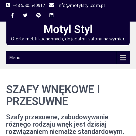
Skip
+48 5505540912
info@motylstyl.com.pl
to
content
Motyl Styl
Oferta mebli kuchennych, do jadalni i salonu na wymiar.
Menu
SZAFY WNĘKOWE I
PRZESUWNE
Szafy przesuwne, zabudowywanie
różnego rodzaju wnęk jest dzisiaj
rozwiązaniem niemalże standardowym.