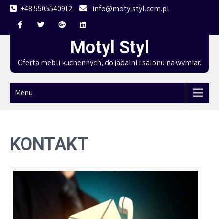
Skip
+48 5505540912
info@motylstyl.com.pl
to
content
Motyl Styl
Oferta mebli kuchennych, do jadalni i salonu na wymiar.
Menu
KONTAKT