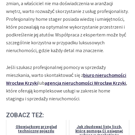
zmian, a właściciel nie ma doświadczenia w aranżacji
wnętrz, warto rozważyć skorzystanie z usług profesjonalisty.
Profesjonalny home stager posiada wiedzę i umiejętności,
które pozwalają na optymalne wykorzystanie przestrzeni i
podkreślenie jej atutów. Współpraca z ekspertem może być
szczególnie korzystna w przypadku luksusowych
nieruchomości, gdzie każdy detal ma znaczenie.
Jeśli szukasz profesjonalnej pomocy w sprzedaży
mieszkania, warto skontaktować się z
biuro nieruchomości
Wrocław Krzyki
lub
agencja nieruchomości Wrocław Krzyki
,
które oferują kompleksowe usługi w zakresie home
stagingu i sprzedaży nieruchomości.
ZOBACZ TEŻ:
Obowiązkowy przegląd
Jak zbudować listę liczb,
techniczny pojazdu
które pomogą Ci osiągnąć