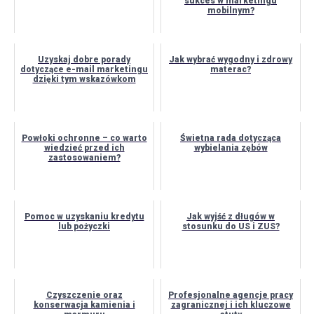
sukces w marketingu
mobilnym?
Uzyskaj dobre porady
Jak wybrać wygodny i zdrowy
dotyczące e-mail marketingu
materac?
dzięki tym wskazówkom
Powłoki ochronne – co warto
Świetna rada dotycząca
wiedzieć przed ich
wybielania zębów
zastosowaniem?
Pomoc w uzyskaniu kredytu
Jak wyjść z długów w
lub pożyczki
stosunku do US i ZUS?
Czyszczenie oraz
Profesjonalne agencje pracy
konserwacja kamienia i
zagranicznej i ich kluczowe