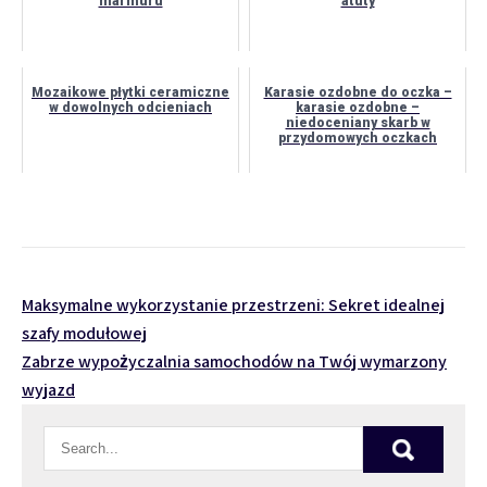
marmuru
atuty
Mozaikowe płytki ceramiczne
Karasie ozdobne do oczka –
w dowolnych odcieniach
karasie ozdobne –
niedoceniany skarb w
przydomowych oczkach
Nawigacja
Maksymalne wykorzystanie przestrzeni: Sekret idealnej
szafy modułowej
wpisu
Zabrze wypożyczalnia samochodów na Twój wymarzony
wyjazd