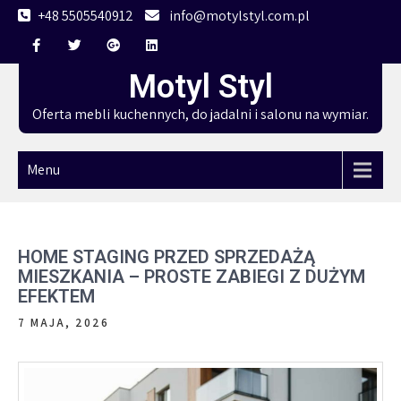
Skip
+48 5505540912
info@motylstyl.com.pl
to
content
Motyl Styl
Oferta mebli kuchennych, do jadalni i salonu na wymiar.
Menu
HOME STAGING PRZED SPRZEDAŻĄ
MIESZKANIA – PROSTE ZABIEGI Z DUŻYM
EFEKTEM
7 MAJA, 2026