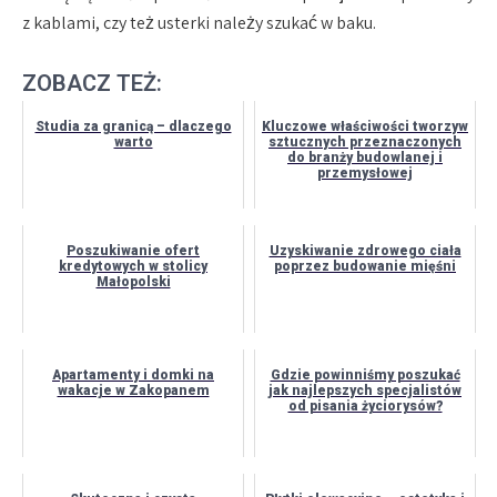
z kablami, czy też usterki należy szukać w baku.
ZOBACZ TEŻ:
Studia za granicą – dlaczego
Kluczowe właściwości tworzyw
warto
sztucznych przeznaczonych
do branży budowlanej i
przemysłowej
Poszukiwanie ofert
Uzyskiwanie zdrowego ciała
kredytowych w stolicy
poprzez budowanie mięśni
Małopolski
Apartamenty i domki na
Gdzie powinniśmy poszukać
wakacje w Zakopanem
jak najlepszych specjalistów
od pisania życiorysów?