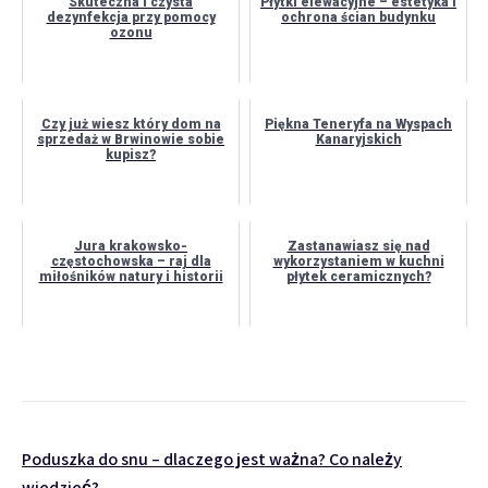
Skuteczna i czysta
Płytki elewacyjne – estetyka i
dezynfekcja przy pomocy
ochrona ścian budynku
ozonu
Czy już wiesz który dom na
Piękna Teneryfa na Wyspach
sprzedaż w Brwinowie sobie
Kanaryjskich
kupisz?
Jura krakowsko-
Zastanawiasz się nad
częstochowska – raj dla
wykorzystaniem w kuchni
miłośników natury i historii
płytek ceramicznych?
Nawigacja
Poduszka do snu – dlaczego jest ważna? Co należy
wiedzieć?