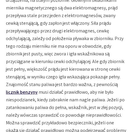
urządzenia, na stałym poziomie. Głównymi składnikami
miernika magnetycznego są dwa elektromagnesy, prąd
przepływa stale przez jeden z elektromagnesów, zwany
cewką sterującą, gdy zapłon jest włączony. Siła prądu
przepływającego przez drugi elektromagnes, cewkę
odchylającą, zależy od położenia pływaka w zbiorniku. Przy
tego rodzaju mierniku nie ma oporu w obwodzie, gdy
zbiornik jest pusty, więc zwora i igła wskaźnikowa są
przyciągane w kierunku cewki odchylającej. Ale gdy zbiornik
jest pełny, większość prądu jest kierowana w stronę cewki
sterującej, w wyniku czego igła wskazująca pokazuje pełny.
Znajomość stanu paliwa jest bardzo ważna, z pewnością
licznik benzyny
musi działać prawidłowo, aby nie było
niespodzianek, kiedy zabraknie nam nagle paliwa. Jeżeli po
zatankowaniu paliwa do pełna, wskaźnik, jest w złej pozycji,
należy wówczas sprawdzić co powoduje nieprawidłowości.
Można sprawdzić przykładowo bezpieczniki, jeżeli one
okażą się działać prawidłowo można podejrzewać problemy