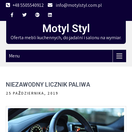
Skip
+48 5505540912
info@motylstyl.com.pl
to
content
Motyl Styl
Oferta mebli kuchennych, do jadalni i salonu na wymiar.
Menu
NIEZAWODNY LICZNIK PALIWA
25 PAŹDZIERNIKA, 2019