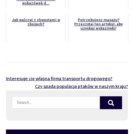
wskazówek d...
Jak walczyć z chwastami w
Potrzebujesz masażu?
zbożach?
Przeczytaj ten artykuł, aby
uzyskać wskazówki!
Nawigacja
Interesuje cię własna firma transportu drogowego?
Czy spada populacja ptaków w naszym kraju?
wpisu