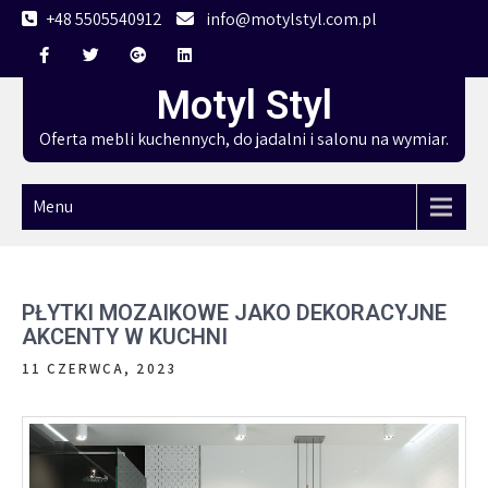
Skip
+48 5505540912
info@motylstyl.com.pl
to
content
Motyl Styl
Oferta mebli kuchennych, do jadalni i salonu na wymiar.
Menu
PŁYTKI MOZAIKOWE JAKO DEKORACYJNE
AKCENTY W KUCHNI
11 CZERWCA, 2023