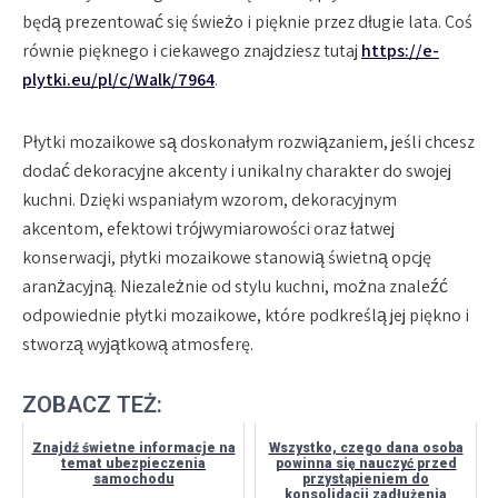
będą prezentować się świeżo i pięknie przez długie lata. Coś
równie pięknego i ciekawego znajdziesz tutaj
https://e-
plytki.eu/pl/c/Walk/7964
.
Płytki mozaikowe są doskonałym rozwiązaniem, jeśli chcesz
dodać dekoracyjne akcenty i unikalny charakter do swojej
kuchni. Dzięki wspaniałym wzorom, dekoracyjnym
akcentom, efektowi trójwymiarowości oraz łatwej
konserwacji, płytki mozaikowe stanowią świetną opcję
aranżacyjną. Niezależnie od stylu kuchni, można znaleźć
odpowiednie płytki mozaikowe, które podkreślą jej piękno i
stworzą wyjątkową atmosferę.
ZOBACZ TEŻ:
Znajdź świetne informacje na
Wszystko, czego dana osoba
temat ubezpieczenia
powinna się nauczyć przed
samochodu
przystąpieniem do
konsolidacji zadłużenia