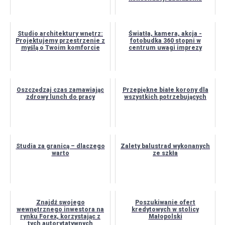
Studio architektury wnętrz:
Światła, kamera, akcja -
Projektujemy przestrzenie z
fotobudka 360 stopni w
myślą o Twoim komforcie
centrum uwagi imprezy
Oszczędzaj czas zamawiając
Przepiękne białe korony dla
zdrowy lunch do pracy
wszystkich potrzebujących
Studia za granicą – dlaczego
Zalety balustrad wykonanych
warto
ze szkła
Znajdź swojego
Poszukiwanie ofert
wewnętrznego inwestora na
kredytowych w stolicy
rynku Forex, korzystając z
Małopolski
tych autorytatywnych