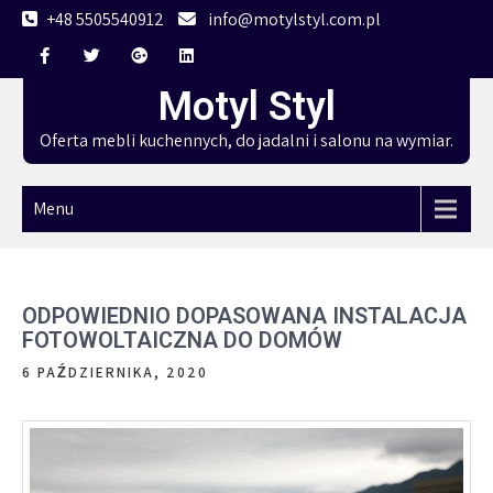
Skip
+48 5505540912
info@motylstyl.com.pl
to
content
Motyl Styl
Oferta mebli kuchennych, do jadalni i salonu na wymiar.
Menu
ODPOWIEDNIO DOPASOWANA INSTALACJA
FOTOWOLTAICZNA DO DOMÓW
6 PAŹDZIERNIKA, 2020