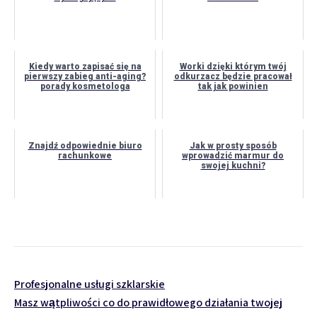
Kiedy warto zapisać się na
Worki dzięki którym twój
pierwszy zabieg anti-aging?
odkurzacz będzie pracował
porady kosmetologa
tak jak powinien
Znajdź odpowiednie biuro
Jak w prosty sposób
rachunkowe
wprowadzić marmur do
swojej kuchni?
Nawigacja
Profesjonalne usługi szklarskie
Masz wątpliwości co do prawidłowego działania twojej
wpisu