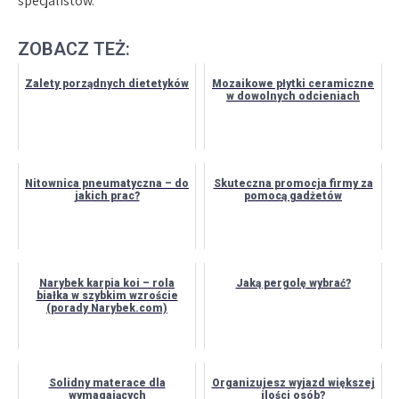
specjalistów.
ZOBACZ TEŻ:
Zalety porządnych dietetyków
Mozaikowe płytki ceramiczne
w dowolnych odcieniach
Nitownica pneumatyczna – do
Skuteczna promocja firmy za
jakich prac?
pomocą gadżetów
Narybek karpia koi – rola
Jaką pergolę wybrać?
białka w szybkim wzroście
(porady Narybek.com)
Solidny materace dla
Organizujesz wyjazd większej
wymagających
ilości osób?