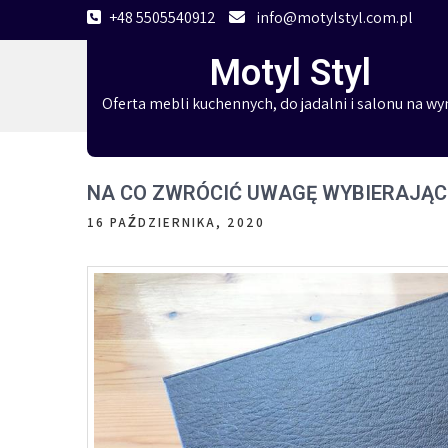
Skip
+48 5505540912
info@motylstyl.com.pl
to
Motyl Styl
content
Oferta mebli kuchennych, do jadalni i salonu na wy
NA CO ZWRÓCIĆ UWAGĘ WYBIERAJĄC
16 PAŹDZIERNIKA, 2020