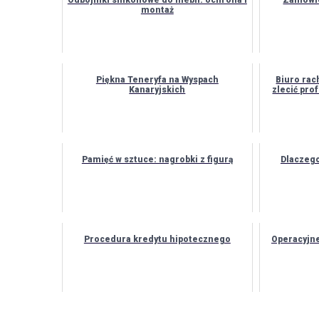
Odbojniki silikonowe do mebli: ochrona i
Zamówie
montaż
Piękna Teneryfa na Wyspach
Biuro rac
Kanaryjskich
zlecić pr
Pamięć w sztuce: nagrobki z figurą
Dlaczego
Procedura kredytu hipotecznego
Operacyjne