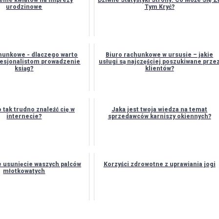
nie kwiatów na imprezy
Dziwne Statystyki Strony: Co Może Się Z
urodzinowe
Tym Kryć?
hunkowe - dlaczego warto
Biuro rachunkowe w ursusie – jakie
ofesjonalistom prowadzenie
usługi są najczęściej poszukiwane prze
ksiąg?
klientów?
 tak trudno znaleźć cię w
Jaka jest twoja wiedza na temat
internecie?
sprzedawców karniszy okiennych?
 usunięcie waszych palców
Korzyści zdrowotne z uprawiania jogi
młotkowatych