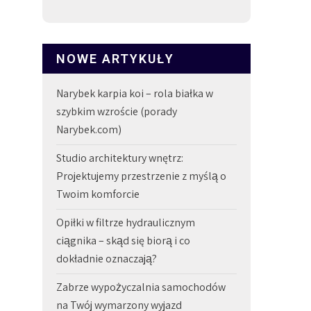
NOWE ARTYKUŁY
Narybek karpia koi – rola białka w
szybkim wzroście (porady
Narybek.com)
Studio architektury wnętrz:
Projektujemy przestrzenie z myślą o
Twoim komforcie
Opiłki w filtrze hydraulicznym
ciągnika – skąd się biorą i co
dokładnie oznaczają?
Zabrze wypożyczalnia samochodów
na Twój wymarzony wyjazd