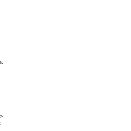
a,
k
y.
z