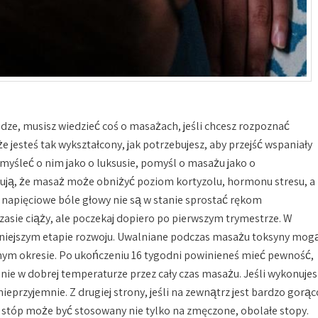
dze, musisz wiedzieć coś o masażach, jeśli chcesz rozpoznać
 jesteś tak wykształcony, jak potrzebujesz, aby przejść wspaniały
yśleć o nim jako o luksusie, pomyśl o masażu jako o
ują, że masaż może obniżyć poziom kortyzolu, hormonu stresu, a
e napięciowe bóle głowy nie są w stanie sprostać rękom
asie ciąży, ale poczekaj dopiero po pierwszym trymestrze. W
śniejszym etapie rozwoju. Uwalniane podczas masażu toksyny mog
nym okresie. Po ukończeniu 16 tygodni powinieneś mieć pewność,
ie w dobrej temperaturze przez cały czas masażu. Jeśli wykonujes
nieprzyjemnie. Z drugiej strony, jeśli na zewnątrz jest bardzo gorąc
stóp może być stosowany nie tylko na zmęczone, obolałe stopy.