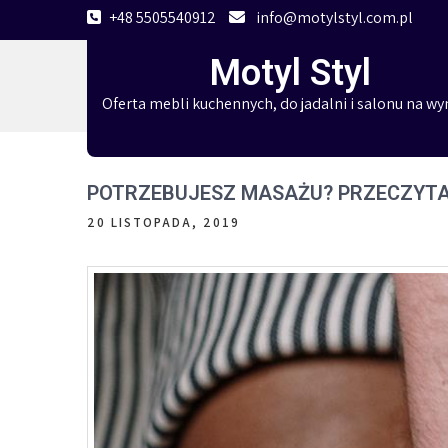
Skip
+48 5505540912
info@motylstyl.com.pl
to
Motyl Styl
content
Oferta mebli kuchennych, do jadalni i salonu na wy
POTRZEBUJESZ MASAŻU? PRZECZYTA
20 LISTOPADA, 2019