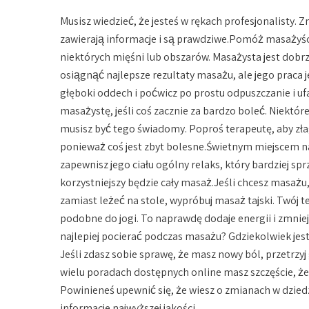
Musisz wiedzieć, że jesteś w rękach profesjonalisty.
zawierają informacje i są prawdziwe.Pomóż masażyści
niektórych mięśni lub obszarów. Masażysta jest dobr
osiągnąć najlepsze rezultaty masażu, ale jego praca j
głęboki oddech i poćwicz po prostu odpuszczanie i u
masażystę, jeśli coś zacznie za bardzo boleć. Niek
musisz być tego świadomy. Poproś terapeutę, aby złag
ponieważ coś jest zbyt bolesne.Świetnym miejscem na
zapewnisz jego ciału ogólny relaks, który bardziej sprz
korzystniejszy będzie cały masaż.Jeśli chcesz masaż
zamiast leżeć na stole, wypróbuj masaż tajski. Twój 
podobne do jogi. To naprawdę dodaje energii i zmniej
najlepiej pocierać podczas masażu? Gdziekolwiek jest 
Jeśli zdasz sobie sprawę, że masz nowy ból, przetrzyj
wielu poradach dostępnych online masz szczęście, że z
Powinieneś upewnić się, że wiesz o zmianach w dzied
informacje najwyższej jakości.