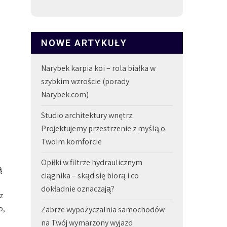
NOWE ARTYKUŁY
Narybek karpia koi – rola białka w
szybkim wzroście (porady
Narybek.com)
Studio architektury wnętrz:
Projektujemy przestrzenie z myślą o
Twoim komforcie
Opiłki w filtrze hydraulicznym
ą
ciągnika – skąd się biorą i co
dokładnie oznaczają?
z
o,
Zabrze wypożyczalnia samochodów
na Twój wymarzony wyjazd