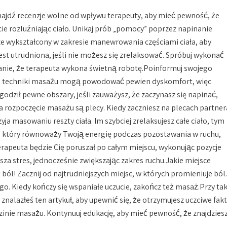
 Znajdź recenzje wolne od wpływu terapeuty, aby mieć pewność, że
e rozluźniając ciało. Unikaj prób „pomocy” poprzez napinanie
ze wykształcony w zakresie manewrowania częściami ciała, aby
est utrudniona, jeśli nie możesz się zrelaksować. Spróbuj wykonać
fanie, że terapeuta wykona świetną robotę.Poinformuj swojego
tóre techniki masażu mogą powodować pewien dyskomfort, więc
odził pewne obszary, jeśli zauważysz, że zaczynasz się napinać,
 rozpoczęcie masażu są plecy. Kiedy zaczniesz na plecach partner
yja masowaniu reszty ciała. Im szybciej zrelaksujesz całe ciało, tym
u, który równoważy Twoją energię podczas pozostawania w ruchu,
terapeuta będzie Cię poruszał po całym miejscu, wykonując pozycje
sza stres, jednocześnie zwiększając zakres ruchu.Jakie miejsce
ból! Zacznij od najtrudniejszych miejsc, w których promieniuje ból.
 go. Kiedy kończy się wspaniałe uczucie, zakończ też masaż.Przy ta
nalazłeś ten artykuł, aby upewnić się, że otrzymujesz uczciwe fakt
zinie masażu. Kontynuuj edukację, aby mieć pewność, że znajdzies