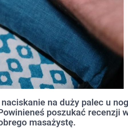
naciskanie na duży palec u nog
k.Powinieneś poszukać recenzji 
dobrego masażystę.