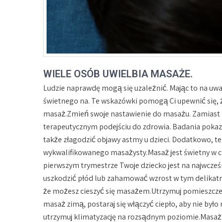
WIELE OSÓB UWIELBIA MASAŻE.
Ludzie naprawdę mogą się uzależnić. Mając to na uwa
świetnego na. Te wskazówki pomogą Ci upewnić się, że
masaż.Zmień swoje nastawienie do masażu. Zamiast m
terapeutycznym podejściu do zdrowia. Badania pokaz
także złagodzić objawy astmy u dzieci. Dodatkowo, t
wykwalifikowanego masażysty.Masaż jest świetny w cz
pierwszym trymestrze Twoje dziecko jest na najwcze
uszkodzić płód lub zahamować wzrost w tym delikat
że możesz cieszyć się masażem.Utrzymuj pomieszczen
masaż zimą, postaraj się włączyć ciepło, aby nie było 
utrzymuj klimatyzację na rozsądnym poziomie.Masaż 