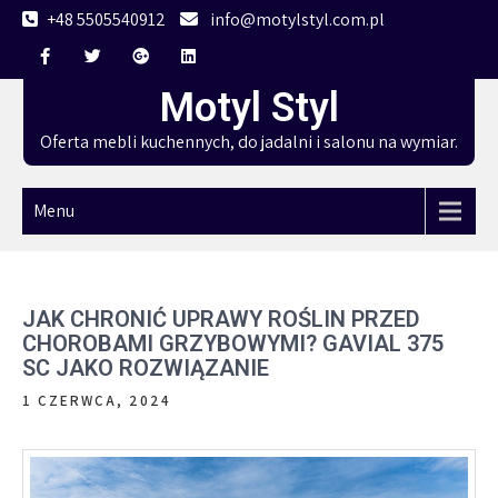
Skip
+48 5505540912
info@motylstyl.com.pl
to
content
Motyl Styl
Oferta mebli kuchennych, do jadalni i salonu na wymiar.
Menu
JAK CHRONIĆ UPRAWY ROŚLIN PRZED
CHOROBAMI GRZYBOWYMI? GAVIAL 375
SC JAKO ROZWIĄZANIE
1 CZERWCA, 2024