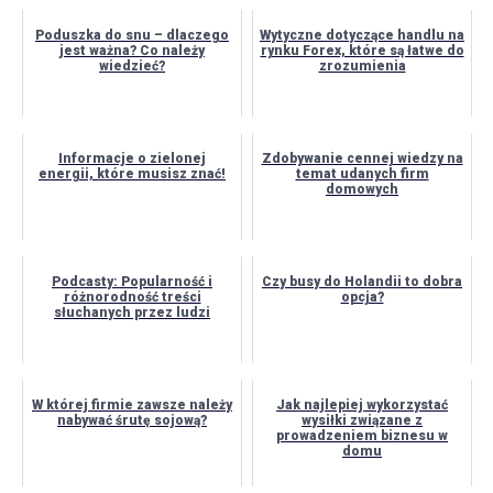
Poduszka do snu – dlaczego
Wytyczne dotyczące handlu na
jest ważna? Co należy
rynku Forex, które są łatwe do
wiedzieć?
zrozumienia
Informacje o zielonej
Zdobywanie cennej wiedzy na
energii, które musisz znać!
temat udanych firm
domowych
Podcasty: Popularność i
Czy busy do Holandii to dobra
różnorodność treści
opcja?
słuchanych przez ludzi
W której firmie zawsze należy
Jak najlepiej wykorzystać
nabywać śrutę sojową?
wysiłki związane z
prowadzeniem biznesu w
domu