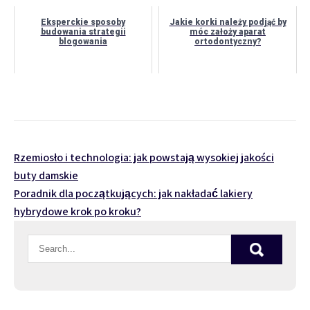
Eksperckie sposoby
Jakie korki należy podjąć by
budowania strategii
móc założy aparat
blogowania
ortodontyczny?
Nawigacja
Rzemiosło i technologia: jak powstają wysokiej jakości
buty damskie
wpisu
Poradnik dla początkujących: jak nakładać lakiery
hybrydowe krok po kroku?