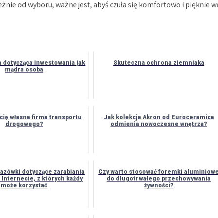
eżnie od wyboru, ważne jest, abyś czuła się komfortowo i pięknie w
a dotycząca inwestowania jak
Skuteczna ochrona ziemniaka
mądra osoba
cię własna firma transportu
Jak kolekcja Akron od Euroceramica
drogowego?
odmienia nowoczesne wnętrza?
azówki dotyczące zarabiania
Czy warto stosować foremki aluminiow
 Internecie, z których każdy
do długotrwałego przechowywania
może korzystać
żywności?