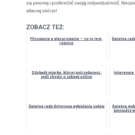
się pewniej i podkreślić swoją indywidualność. Niezal
własnej skórze!
ZOBACZ TEŻ:
Flizowanie a glazurowanie — co to jest,
Świetna rad
różnice
Zdobądź miarka, której potrzebujesz,
Interesuje 
jeśli chodzi o zakupy online
Świetna rada dotycząca wybielania zębów
Świetne wsk
pieniędzy w