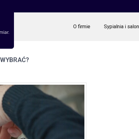
O firmie
Sypialnia i salon
miar.
 WYBRAĆ?