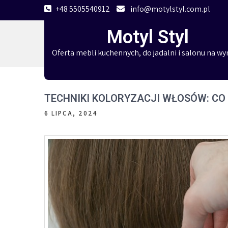
Skip
+48 5505540912
info@motylstyl.com.pl
to
Motyl Styl
content
Oferta mebli kuchennych, do jadalni i salonu na wy
TECHNIKI KOLORYZACJI WŁOSÓW: CO
6 LIPCA, 2024