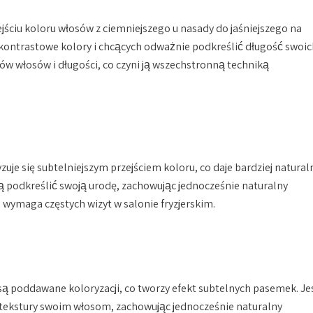
ściu koloru włosów z ciemniejszego u nasady do jaśniejszego na
 kontrastowe kolory i chcących odważnie podkreślić długość swoic
 włosów i długości, co czyni ją wszechstronną techniką
zuje się subtelniejszym przejściem koloru, co daje bardziej natural
hcą podkreślić swoją urodę, zachowując jednocześnie naturalny
 wymaga częstych wizyt w salonie fryzjerskim.
są poddawane koloryzacji, co tworzy efekt subtelnych pasemek. Je
 i tekstury swoim włosom, zachowując jednocześnie naturalny