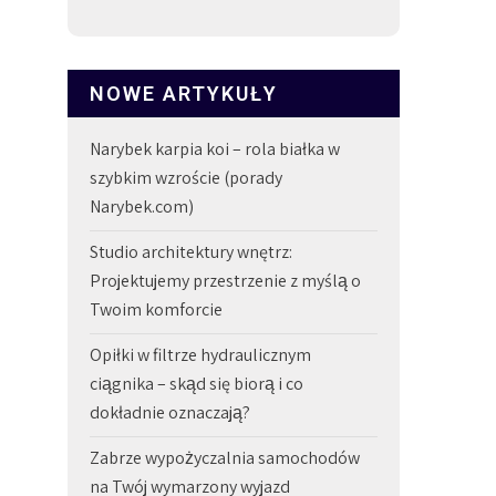
NOWE ARTYKUŁY
Narybek karpia koi – rola białka w
szybkim wzroście (porady
Narybek.com)
Studio architektury wnętrz:
Projektujemy przestrzenie z myślą o
Twoim komforcie
Opiłki w filtrze hydraulicznym
ciągnika – skąd się biorą i co
dokładnie oznaczają?
Zabrze wypożyczalnia samochodów
na Twój wymarzony wyjazd