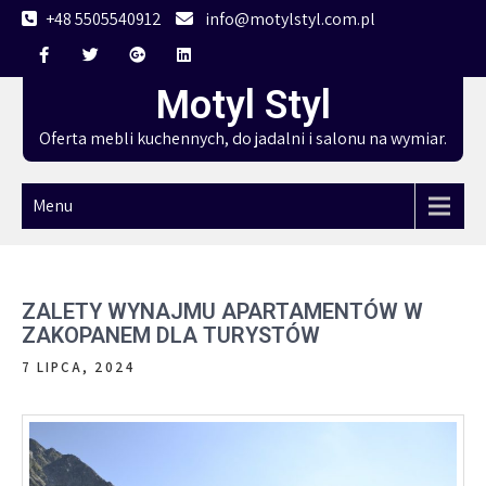
Skip
+48 5505540912
info@motylstyl.com.pl
to
content
Motyl Styl
Oferta mebli kuchennych, do jadalni i salonu na wymiar.
Menu
ZALETY WYNAJMU APARTAMENTÓW W
ZAKOPANEM DLA TURYSTÓW
7 LIPCA, 2024