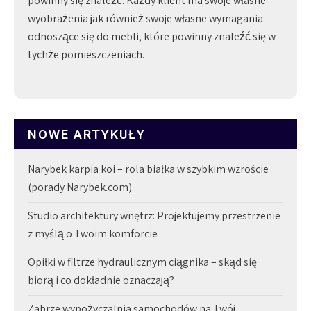
powinny się znaleźć. Każdy klient ma swoje własne
wyobrażenia jak również swoje własne wymagania
odnoszące się do mebli, które powinny znaleźć się w
tychże pomieszczeniach.
NOWE ARTYKUŁY
Narybek karpia koi – rola białka w szybkim wzroście
(porady Narybek.com)
Studio architektury wnętrz: Projektujemy przestrzenie
z myślą o Twoim komforcie
Opiłki w filtrze hydraulicznym ciągnika – skąd się
biorą i co dokładnie oznaczają?
Zabrze wypożyczalnia samochodów na Twój