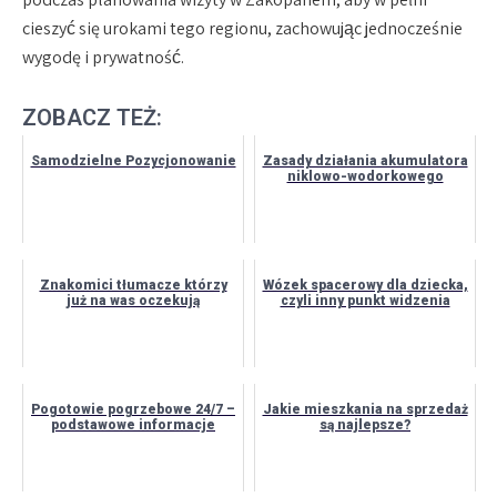
cieszyć się urokami tego regionu, zachowując jednocześnie
wygodę i prywatność.
ZOBACZ TEŻ:
Samodzielne Pozycjonowanie
Zasady działania akumulatora
niklowo-wodorkowego
Znakomici tłumacze którzy
Wózek spacerowy dla dziecka,
już na was oczekują
czyli inny punkt widzenia
Pogotowie pogrzebowe 24/7 –
Jakie mieszkania na sprzedaż
podstawowe informacje
są najlepsze?