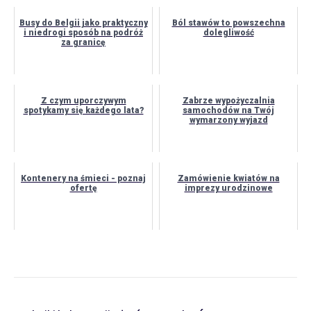
Busy do Belgii jako praktyczny
Ból stawów to powszechna
i niedrogi sposób na podróż
dolegliwość
za granicę
Z czym uporczywym
Zabrze wypożyczalnia
spotykamy się każdego lata?
samochodów na Twój
wymarzony wyjazd
Kontenery na śmieci - poznaj
Zamówienie kwiatów na
ofertę
imprezy urodzinowe