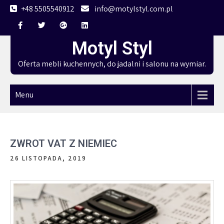
Skip
+48 5505540912
info@motylstyl.com.pl
to
content
Motyl Styl
Oferta mebli kuchennych, do jadalni i salonu na wymiar.
Menu
ZWROT VAT Z NIEMIEC
26 LISTOPADA, 2019