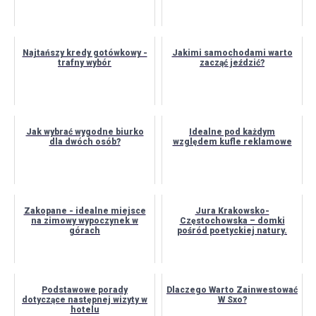
Najtańszy kredy gotówkowy -
Jakimi samochodami warto
trafny wybór
zacząć jeździć?
Jak wybrać wygodne biurko
Idealne pod każdym
dla dwóch osób?
względem kufle reklamowe
Zakopane - idealne miejsce
Jura Krakowsko-
na zimowy wypoczynek w
Częstochowska – domki
górach
pośród poetyckiej natury.
Podstawowe porady
Dlaczego Warto Zainwestować
dotyczące następnej wizyty w
W Sxo?
hotelu