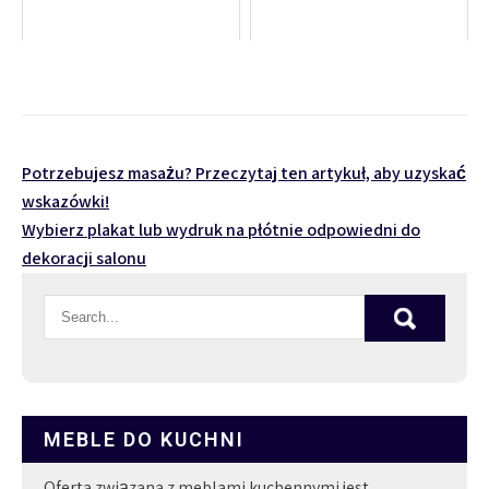
Nawigacja
Potrzebujesz masażu? Przeczytaj ten artykuł, aby uzyskać
wskazówki!
wpisu
Wybierz plakat lub wydruk na płótnie odpowiedni do
dekoracji salonu
MEBLE DO KUCHNI
Oferta związana z meblami kuchennymi jest