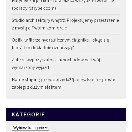
Narybek karpia koi – rola białka w szybkim wzroście
(porady Narybek.com)
Studio architektury wnętrz: Projektujemy przestrzenie
z myślą o Twoim komforcie
Opiłki w filtrze hydraulicznym ciągnika – skąd się
biorą i co dokładnie oznaczają?
Zabrze wypożyczalnia samochodów na Twój
wymarzony wyjazd
Home staging przed sprzedażą mieszkania – proste
zabiegi z dużym efektem
KATEGORIE
Kategorie