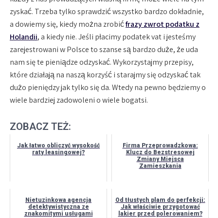
zyskać. Trzeba tylko sprawdzić wszystko bardzo dokładnie,
a dowiemy się, kiedy można zrobić
frazy zwrot podatku z
Holandii
, a kiedy nie. Jeśli płacimy podatek vat i jesteśmy
zarejestrowani w Polsce to szanse są bardzo duże, że uda
nam się te pieniądze odzyskać. Wykorzystajmy przepisy,
które działają na naszą korzyść i starajmy się odzyskać tak
dużo pieniędzy jak tylko się da. Wtedy na pewno będziemy o
wiele bardziej zadowoleni o wiele bogatsi.
ZOBACZ TEŻ:
Jak łatwo obliczyć wysokość
Firma Przeprowadzkowa:
raty leasingowej?
Klucz do Bezstresowej
Zmiany Miejsca
Zamieszkania
Nietuzinkowa agencja
Od tłustych plam do perfekcji:
detektywistyczna ze
Jak właściwie przygotować
znakomitymi usługami
lakier przed polerowaniem?