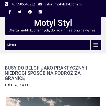
Skip
+48 5505540912
info@motylstyl.com.pl
to
content
Motyl Styl
Oferta mebli kuchennych, do jadalni i salonu na wymiar.
Menu
BUSY DO BELGII JAKO PRAKTYCZNY I
NIEDROGI SPOSÓB NA PODRÓŻ ZA
GRANICĘ
1 MAJA, 2021