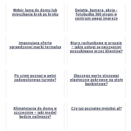
Wybór lamp do domu lub
Światła, kamera, akcja -
mieszkania krok po kroku
fotobudka 360 stopni w
centrum uwagi imprezy
Imponująca oferta
Biuro rachunkowe w ursusie
sprawdzonej marki termalux
– jakie usługi są najczęściej
poszukiwane przez klientów?
Po czym poznać w pełni
Dlaczego warto stosować
zadowolonego turystę?
elastyczne pokrowce na stoły
bankietowe?
Klimatyzacja do domu w
Czy już poznałeś myjobsi.pl?
szczecinie – jaki model
będzie najlepszy?