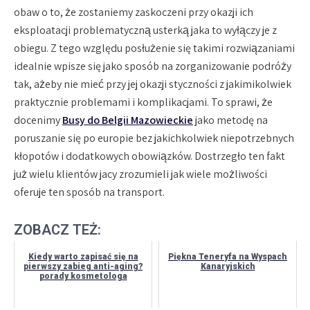
obaw o to, że zostaniemy zaskoczeni przy okazji ich
eksploatacji problematyczną usterką jaka to wyłączy je z
obiegu. Z tego względu posłużenie się takimi rozwiązaniami
idealnie wpisze się jako sposób na zorganizowanie podróży
tak, ażeby nie mieć przy jej okazji styczności z jakimikolwiek
praktycznie problemami i komplikacjami. To sprawi, że
docenimy
Busy do Belgii Mazowieckie
jako metodę na
poruszanie się po europie bez jakichkolwiek niepotrzebnych
kłopotów i dodatkowych obowiązków. Dostrzegło ten fakt
już wielu klientów jacy zrozumieli jak wiele możliwości
oferuje ten sposób na transport.
ZOBACZ TEŻ:
Kiedy warto zapisać się na
Piękna Teneryfa na Wyspach
pierwszy zabieg anti-aging?
Kanaryjskich
porady kosmetologa