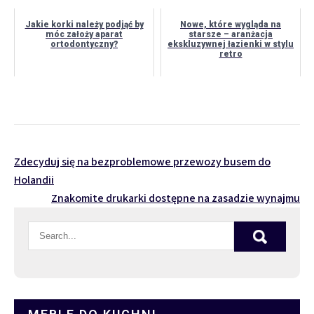
Jakie korki należy podjąć by
Nowe, które wygląda na
móc założy aparat
starsze – aranżacja
ortodontyczny?
ekskluzywnej łazienki w stylu
retro
Nawigacja
Zdecyduj się na bezproblemowe przewozy busem do
Holandii
wpisu
Znakomite drukarki dostępne na zasadzie wynajmu