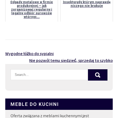
Odpady metalowe w firmie
Insektycydy którym naprawdę
produkcyjnej – jak
niczego nie brakuje
zorganizować regularny i
legalny odbiór surowców
wtórnyc...
Nawigacja
Wygodne łóżko do sypialni
Nie pozwól temu siedzieć, sprzedaj to szybko
wpisu
MEBLE DO KUCHNI
Oferta związana z meblami kuchennymi jest