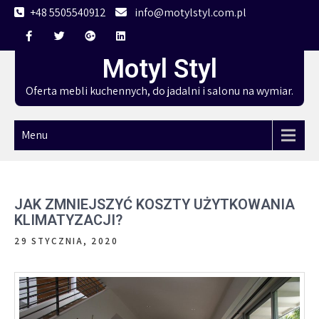
Skip
+48 5505540912
info@motylstyl.com.pl
to
content
Motyl Styl
Oferta mebli kuchennych, do jadalni i salonu na wymiar.
Menu
JAK ZMNIEJSZYĆ KOSZTY UŻYTKOWANIA
KLIMATYZACJI?
29 STYCZNIA, 2020