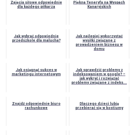
Zajęcia siłowe odpowiednie
Piękna Teneryfa na Wyspach
dla każdego piłkarza
Kanaryjskich
Jak wybrać odpowiednie
Jak najlepiej wykorzystać
przedszkole dla malucha?
wysiłki związane z
prowadzeniem biznesu w
domu
Jak osiągnąć sukces w
Jak sprawdzić problemy z
marketingu internetowym
indeksowaniem w google? –
jak wykryć i rozwiązać
problemy związane z indeks...
Znajdź odpowiednie biuro
Dlaczego dzieci lubią
rachunkowe
przebierać się w kostiumy