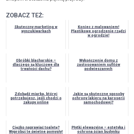
ZOBACZ TEŻ:
Skuteczny marketing w
Koniec z malowaniem!
wyszukiwarkach
Plastikowe ogrodzenie rządzi
w ogrodzie!
Obróbki blacharskie –
Wykończenie domu z
dlaczego są kluczowe dla
zastosowaniem sufitów
trwałości dachu?
podwieszanych
Zdobądź miarka, której
Jakie są skuteczne sposoby
potrzebujesz, jeśli chodzi o
ochrony lakieru na karoserii
zakupy online
samochodowej?
Ciężko naprawiać toaletę?
Płytki elewacyjne – estetyka i
Wypróbuj te świetne pomysły!
ochrona ścian budynku