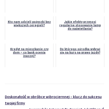
Kto nam udzieli pożyczki bez
Jakie efekty przynosi
większych ceregieli?
regularne stosowanie lamp
do naświetlania?
Kredyt na mieszkanie czy
Do którego ośrodka wybrać
dom – co bank ocenia
się na kurs na prawo jazdy?
inaczej?
Nawigacja
Doskonałość w obróbce wibrociernnej – klucz do sukcesu
twojej firmy
wpisu