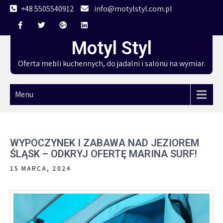
Skip
+48 5505540912
info@motylstyl.com.pl
to
content
Motyl Styl
Oferta mebli kuchennych, do jadalni i salonu na wymiar.
Menu
WYPOCZYNEK I ZABAWA NAD JEZIOREM
ŚLĄSK – ODKRYJ OFERTĘ MARINA SURF!
15 MARCA, 2024