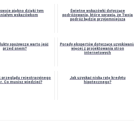
swoje piękno dzięki tym
Świetne wskazówki dotyczące
aniałym wskazówkom
podróżowania, które sprawią, że Twoja
podróż będzie przyjemniejsza
dukty spożywcze warto jeść
Porady ekspertów dotyczące uzyskiwani
przed snem?
więcej z projektowania stron
internetowych
k przeglądu rejestracyjnego
Jak uzyskać niską ratę kredytu
 r. Co musisz wiedzieć?
hipotecznego?