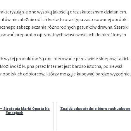
rakteryzują się one wysoką jakością oraz skutecznym działaniem.
ów niezależnie od ich kształtu oraz typu zastosowanej obróbki.
utecznego zabezpieczania różnorodnych gatunków drewna. Szeroki
asować preparat o optymalnych właściwościach do określonych
h wyżej produktów. Są one oferowane przez wiele sklepów, takich
 Możliwość kupna przez Internet jest bardzo istotna, ponieważ
lnopolskich odbiorców, którzy mogą je kupować bardzo wygodnie,
– Strategia Marki Oparta Na
Znajdź odpowiednie biuro rachunkowe
Emocjach