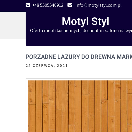
Skip
+48 5505540912
info@motylstyl.com.pl
to
Motyl Styl
content
Oferta mebli kuchennych, do jadalni i salonu na wy
PORZĄDNE LAZURY DO DREWNA MAR
25 CZERWCA, 2021