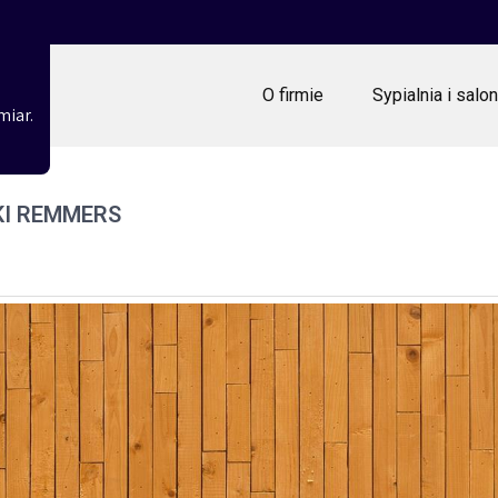
O firmie
Sypialnia i salon
miar.
KI REMMERS