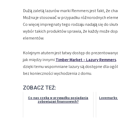
Dużą zaletą lazurów marki Remmers jest fakt, że cha
Można je stosować w przypadku różnorodnych element
Co więcej impregnaty tego rodzaju nadają się do sk
wybór takich produktów sprawia, że każdy może dop
elementów.
Kolejnym atutem jest łatwy dostęp do prezentowanyc
jak między innymi
Timber Market – Lazury Remmers
.
dzięki temu wspomniane lazury są dostępne dla ogó
bez konieczności wychodzenia z domu.
ZOBACZ TEŻ:
Co nas czeka w przypadku posiadania
Lovemarks 
zobowiązań finansowych?