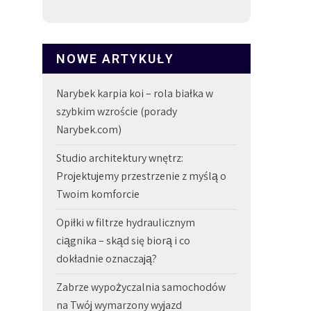
NOWE ARTYKUŁY
Narybek karpia koi – rola białka w
szybkim wzroście (porady
Narybek.com)
Studio architektury wnętrz:
Projektujemy przestrzenie z myślą o
Twoim komforcie
Opiłki w filtrze hydraulicznym
ciągnika – skąd się biorą i co
dokładnie oznaczają?
Zabrze wypożyczalnia samochodów
na Twój wymarzony wyjazd