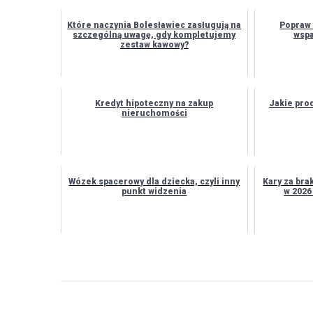
Które naczynia Bolesławiec zasługują na
Popraw 
szczególną uwagę, gdy kompletujemy
wsp
zestaw kawowy?
Kredyt hipoteczny na zakup
Jakie pro
nieruchomości
Wózek spacerowy dla dziecka, czyli inny
Kary za bra
punkt widzenia
w 2026