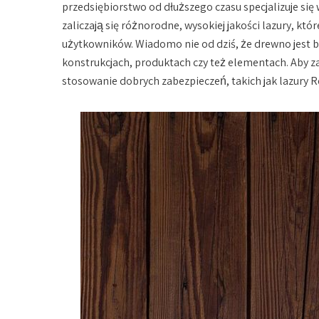
przedsiębiorstwo od dłuższego czasu specjalizuje się
zaliczają się różnorodne, wysokiej jakości lazury, k
użytkowników. Wiadomo nie od dziś, że drewno jes
konstrukcjach, produktach czy też elementach. Aby z
stosowanie dobrych zabezpieczeń, takich jak lazury