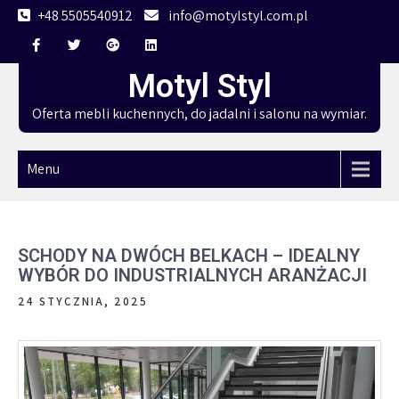
Skip
+48 5505540912
info@motylstyl.com.pl
to
content
Motyl Styl
Oferta mebli kuchennych, do jadalni i salonu na wymiar.
Menu
SCHODY NA DWÓCH BELKACH – IDEALNY
WYBÓR DO INDUSTRIALNYCH ARANŻACJI
24 STYCZNIA, 2025