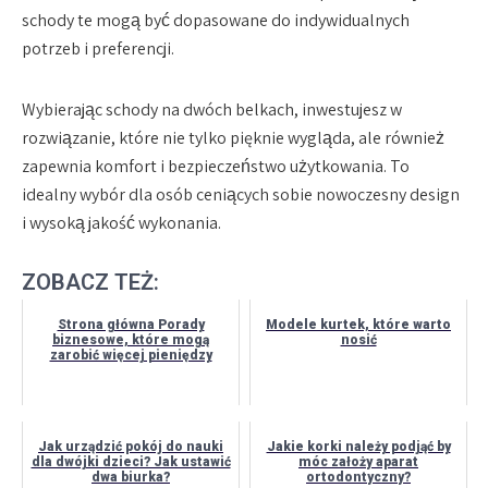
schody te mogą być dopasowane do indywidualnych
potrzeb i preferencji.
Wybierając schody na dwóch belkach, inwestujesz w
rozwiązanie, które nie tylko pięknie wygląda, ale również
zapewnia komfort i bezpieczeństwo użytkowania. To
idealny wybór dla osób ceniących sobie nowoczesny design
i wysoką jakość wykonania.
ZOBACZ TEŻ:
Strona główna Porady
Modele kurtek, które warto
biznesowe, które mogą
nosić
zarobić więcej pieniędzy
Jak urządzić pokój do nauki
Jakie korki należy podjąć by
dla dwójki dzieci? Jak ustawić
móc założy aparat
dwa biurka?
ortodontyczny?