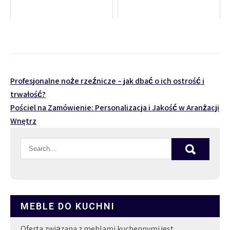
Nawigacja
Profesjonalne noże rzeźnicze – jak dbać o ich ostrość i
trwałość?
wpisu
Pościel na Zamówienie: Personalizacja i Jakość w Aranżacji
Wnętrz
MEBLE DO KUCHNI
Oferta związana z meblami kuchennymi jest