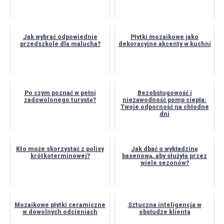
Jak wybrać odpowiednie
Płytki mozaikowe jako
przedszkole dla malucha?
dekoracyjne akcenty w kuchni
Po czym poznać w pełni
Bezobsługowość i
zadowolonego turystę?
niezawodność pomp ciepła:
Twoje odporność na chłodne
dni
Kto może skorzystać z polisy
Jak dbać o wykładzinę
krótkoterminowej?
basenową, aby służyła przez
wiele sezonów?
Mozaikowe płytki ceramiczne
Sztuczna inteligencja w
w dowolnych odcieniach
obsłudze klienta