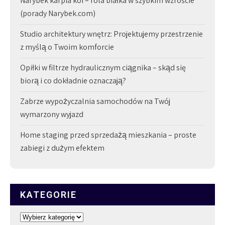
Narybek karpia koi – rola białka w szybkim wzroście
(porady Narybek.com)
Studio architektury wnętrz: Projektujemy przestrzenie
z myślą o Twoim komforcie
Opiłki w filtrze hydraulicznym ciągnika – skąd się
biorą i co dokładnie oznaczają?
Zabrze wypożyczalnia samochodów na Twój
wymarzony wyjazd
Home staging przed sprzedażą mieszkania – proste
zabiegi z dużym efektem
KATEGORIE
Kategorie