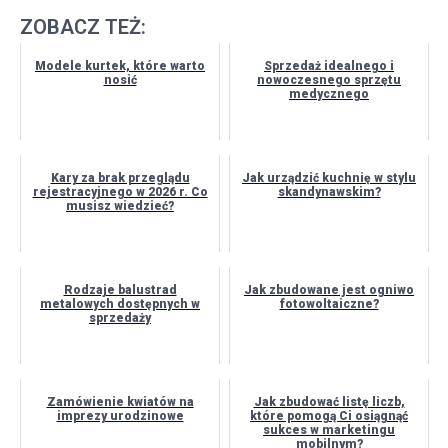
ZOBACZ TEŻ:
Modele kurtek, które warto
Sprzedaż idealnego i
nosić
nowoczesnego sprzętu
medycznego
Kary za brak przeglądu
Jak urządzić kuchnię w stylu
rejestracyjnego w 2026 r. Co
skandynawskim?
musisz wiedzieć?
Rodzaje balustrad
Jak zbudowane jest ogniwo
metalowych dostępnych w
fotowoltaiczne?
sprzedaży
Zamówienie kwiatów na
Jak zbudować listę liczb,
imprezy urodzinowe
które pomogą Ci osiągnąć
sukces w marketingu
mobilnym?