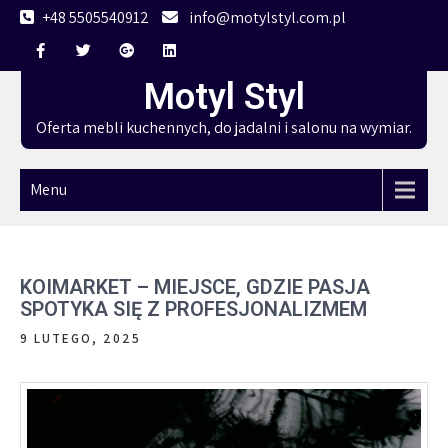
Skip
+48 5505540912
info@motylstyl.com.pl
to
content
Motyl Styl
Oferta mebli kuchennych, do jadalni i salonu na wymiar.
Menu
KOIMARKET – MIEJSCE, GDZIE PASJA
SPOTYKA SIĘ Z PROFESJONALIZMEM
9 LUTEGO, 2025