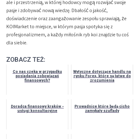
ale i przestrzenią, w której hodowcy mogą rozwijać swoje
pasje i zdobywać nową wiedzę. Dbałość o jakość,
doświadczenie oraz zaangażowanie zespołu sprawiają, że
KOIMarket to miejsce, w którym pasja spotyka się z
profesjonalizmem, a każdy miłośnik ryb koi znajdzie tu coś
dla siebie.
ZOBACZ TEŻ:
Co nas czeka w przypadku
Wytyczne dotyczące handlu na
posiadania zobowiązań
rynku Forex, które są łatwe do
finansowych?
zrozumienia
Doradca finansowy kraków -
Prowadnice które będą cicho
usługi konsultacyjne
zamykały szuflady