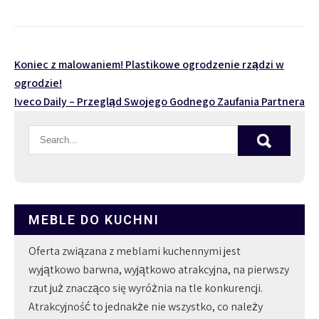
Nawigacja
Koniec z malowaniem! Plastikowe ogrodzenie rządzi w
ogrodzie!
wpisu
Iveco Daily – Przegląd Swojego Godnego Zaufania Partnera
MEBLE DO KUCHNI
Oferta związana z meblami kuchennymi jest
wyjątkowo barwna, wyjątkowo atrakcyjna, na pierwszy
rzut już znacząco się wyróżnia na tle konkurencji.
Atrakcyjność to jednakże nie wszystko, co należy