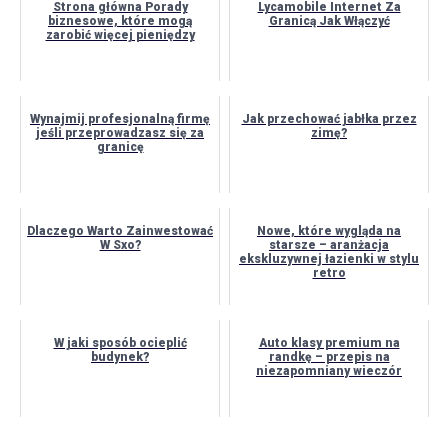
Strona główna Porady
Lycamobile Internet Za
biznesowe, które mogą
Granicą Jak Włączyć
zarobić więcej pieniędzy
Wynajmij profesjonalną firmę
Jak przechować jabłka przez
jeśli przeprowadzasz się za
zimę?
granicę
Dlaczego Warto Zainwestować
Nowe, które wygląda na
W Sxo?
starsze – aranżacja
ekskluzywnej łazienki w stylu
retro
W jaki sposób ocieplić
Auto klasy premium na
budynek?
randkę – przepis na
niezapomniany wieczór