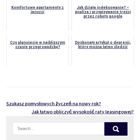
Komfortowe apartamenty z
Jak działa indeksowanie? –
jacuzzi
analiza i przypisywanie treści
przez roboty google
Czy planujecie w najbliższym
Doskonały artykuł o depresji,
czasie przeprowadzkę?
który można łatwo śledzić
Nawigacja
Szukasz pomysłowych życzeń na nowy rok?
Jak łatwo obliczyć wysokość raty leasingowej?
wpisu