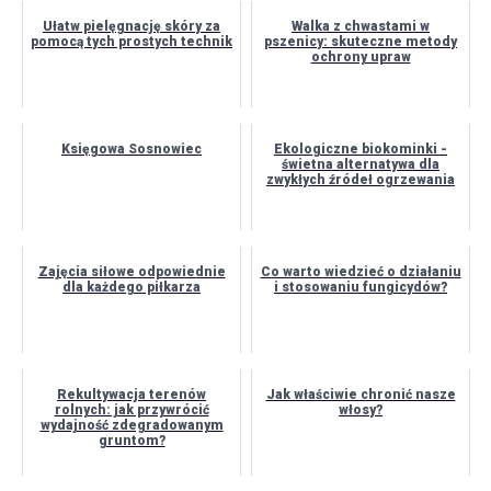
Ułatw pielęgnację skóry za
Walka z chwastami w
pomocą tych prostych technik
pszenicy: skuteczne metody
ochrony upraw
Księgowa Sosnowiec
Ekologiczne biokominki -
świetna alternatywa dla
zwykłych źródeł ogrzewania
Zajęcia siłowe odpowiednie
Co warto wiedzieć o działaniu
dla każdego piłkarza
i stosowaniu fungicydów?
Rekultywacja terenów
Jak właściwie chronić nasze
rolnych: jak przywrócić
włosy?
wydajność zdegradowanym
gruntom?