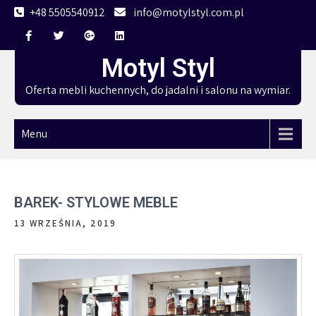
Skip
+48 5505540912
info@motylstyl.com.pl
to
content
Motyl Styl
Oferta mebli kuchennych, do jadalni i salonu na wymiar.
Menu
BAREK- STYLOWE MEBLE
13 WRZEŚNIA, 2019