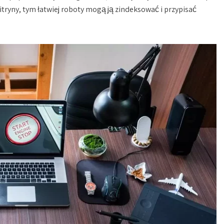
witryny, tym łatwiej roboty mogą ją zindeksować i przypisać