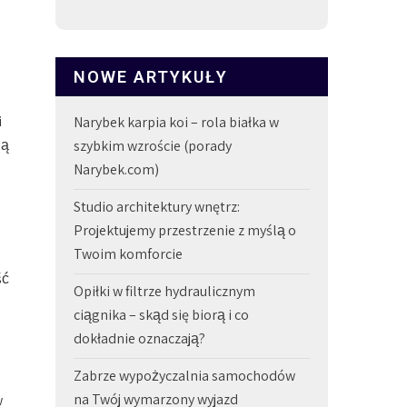
NOWE ARTYKUŁY
i
Narybek karpia koi – rola białka w
gą
szybkim wzroście (porady
Narybek.com)
Studio architektury wnętrz:
Projektujemy przestrzenie z myślą o
Twoim komforcie
ść
Opiłki w filtrze hydraulicznym
ciągnika – skąd się biorą i co
dokładnie oznaczają?
Zabrze wypożyczalnia samochodów
na Twój wymarzony wyjazd
w