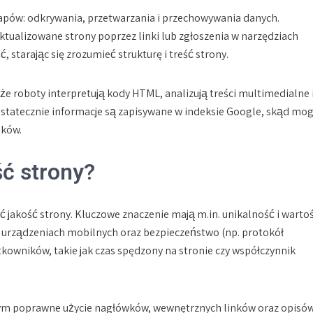
tapów: odkrywania, przetwarzania i przechowywania danych.
tualizowane strony poprzez linki lub zgłoszenia w narzędziach
 starając się zrozumieć strukturę i treść strony.
e roboty interpretują kody HTML, analizują treści multimedialne 
 Ostatecznie informacje są zapisywane w indeksie Google, skąd mo
ików.
ść strony?
ć jakość strony. Kluczowe znaczenie mają m.in. unikalność i warto
a urządzeniach mobilnych oraz bezpieczeństwo (np. protokół
owników, takie jak czas spędzony na stronie czy współczynnik
 tym poprawne użycie nagłówków, wewnętrznych linków oraz opisó