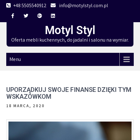
Skip
+48 5505540912
info@motylstyl.com.pl
to
content
Motyl Styl
Oferta mebli kuchennych, do jadalni i salonu na wymiar.
Menu
UPORZĄDKUJ SWOJE FINANSE DZIĘKI TYM
WSKAZÓWKOM
18 MARCA, 2020