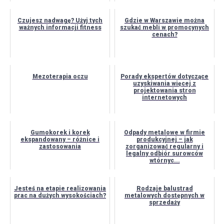
Czujesz nadwagę? Użyj tych
Gdzie w Warszawie można
ważnych informacji fitness
szukać mebli w promocynych
cenach?
Mezoterapia oczu
Porady ekspertów dotyczące
uzyskiwania więcej z
projektowania stron
internetowych
Gumokorek i korek
Odpady metalowe w firmie
ekspandowany – różnice i
produkcyjnej – jak
zastosowania
zorganizować regularny i
legalny odbiór surowców
wtórnyc...
Jesteś na etapie realizowania
Rodzaje balustrad
prac na dużych wysokościach?
metalowych dostępnych w
sprzedaży