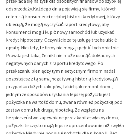
przekłada się na zysk dla osobistych finansów do szybkiej
odsprzedaży.Każdego dnia pojawiają się firmy, których
celem są konsumenci o słabej historii kredytowej, którzy
obiecują, że mogą wyczyścić raport kredytowy, aby
konsumenci mogli kupić nowy samochód lub uzyskać
kredyt hipoteczny. Oczywiście za tę usługę trzeba uiścić
opłatę. Niestety, te firmy nie mogą spełnić tych obietnic.
Prawda jest taka, że ​​nikt nie może usunąć dokładnych
negatywnych danych z raportu kredytowego. Po
przekazaniu pieniędzy tym nieetycznym firmom nadal
pozostajesz z tą samą negatywną historią kredytową.W
przypadku dużych zakupów, takich jak remont domu,
jednym ze sposobów uzyskania lepszej pożyczki jest
pożyczka na wartość domu, zwana również pożyczką pod
zastaw domu lub drugą hipoteką. Ze względu na
bezpieczeństwo zapewniane przez kapitał własny domu,
pożyczki te często mają lepsze oprocentowanie niż zwykła
pożyczka.Nigdy nie podpisuj pożyczki dla nikogo !!! Bez