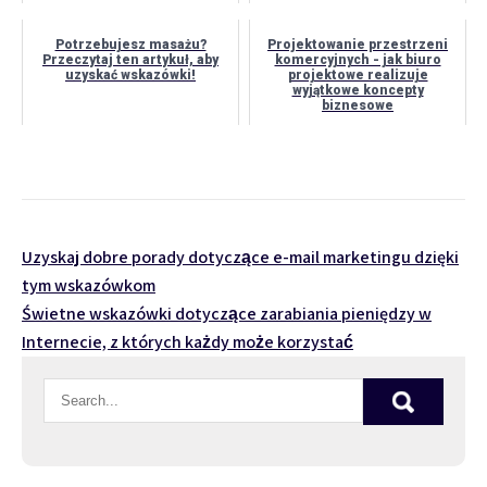
Potrzebujesz masażu?
Projektowanie przestrzeni
Przeczytaj ten artykuł, aby
komercyjnych - jak biuro
uzyskać wskazówki!
projektowe realizuje
wyjątkowe koncepty
biznesowe
Nawigacja
Uzyskaj dobre porady dotyczące e-mail marketingu dzięki
tym wskazówkom
wpisu
Świetne wskazówki dotyczące zarabiania pieniędzy w
Internecie, z których każdy może korzystać