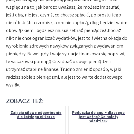
względu na to, jak bardzo uważasz, że możesz im zaufać,
jeśli dług nie jest czymś, co chcesz spłacić, po prostu tego
nie rób. Jeśli to zrobisz, a oni nie zapłacą, dług będzie twoim
obowiązkiem i będziesz musiał zebrać pieniądze.Chociaż
nikt nie chce ograniczać wydatków, jest to świetna okazja do
wyrobienia zdrowych nawyków związanych z wydawaniem
pieniędzy. Nawet gdy Twoja sytuacja finansowa się poprawi,
te wskazówki pomogą Ci zadbać o swoje pieniądze i
utrzymać stabilne finanse. Trudno zmienić sposób, w jaki
radzisz sobie z pieniędzmi, ale jest to warte dodatkowego
wysiłku.
ZOBACZ TEŻ:
Zajęcia siłowe odpowiednie
Poduszka do snu – dlaczego
dla każdego piłkarza
jest ważna? Co należy
wiedzieć?