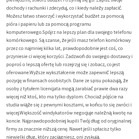
dochody i rachunki i zdecyduj, co i kiedy należy zapłacić.
Możesz łatwo stworzyć i wykorzystać budżet za pomocą
pióra i papieru lub za pomocą programu
komputerowego.Spójrz na lepszy plan dla swojego telefonu
komórkowego. Są szanse, że jeśli masz telefon komórkowy
przez co najmniej kilka lat, prawdopodobnie jest coś, co
przyniesie ci więcej korzyści. Zadzwoń do swojego dostawcy i
poproś o lepszą ofertę lub rozejrzyj się i zobacz, co jest
oferowane.Wyższe wykształcenie może zapewnić lepszą
pozycję w finansach osobistych. Dane ze spisu pokazują, że
osoby z tytułem licencjata mogą zarabiać prawie dwa razy
więcej niż ktoś, kto ma tylko dyplom. Chociaż pójście na
studia wiąże się z pewnymi kosztami, w końcu to się zwróci i
więcej.Większość windykatorów negocjuje należną kwotę na
koncie. Najprawdopodobniej kupili Twój dług od oryginalnej
firmy za znacznie niższą cenę. Nawet jeśli spłacisz tylko
niewielki dług, który zaciągniesz, oni zyskują.