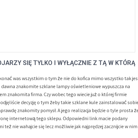
JARZY SIĘ TYLKO I WYŁĄCZNIE Z TĄ W KTÓRĄ
onać was wszystkim o tym że nie do końca mimo wszystko tak jes
d dawna znakomite szklane lampy oświetleniowe wypuszcza na
m znakomita firma. Czy wobec tego wiecie już o której firmie
odjęliście decyzję o tym żeby takie szklane kule zainstalować sobi
aprawdę znakomity pomysł. A jego realizacja będzie o tyle prosta ż
stronę internetową tego sklepu. Odpowiedni link macie podany
też nie wahajcie się lecz możliwie jak najprędzej zacznijcie w nim