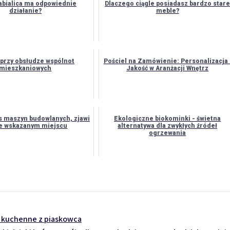
abialica ma odpowiednie
Dlaczego ciągle posiadasz bardzo star
działanie?
meble?
przy obsłudze wspólnot
Pościel na Zamówienie: Personalizacja 
mieszkaniowych
Jakość w Aranżacji Wnętrz
s maszyn budowlanych, zjawi
Ekologiczne biokominki - świetna
we wskazanym miejscu
alternatywa dla zwykłych źródeł
ogrzewania
y kuchenne z piaskowca