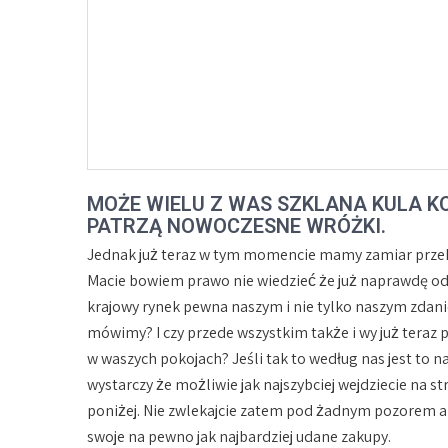
MOŻE WIELU Z WAS SZKLANA KULA KO
PATRZĄ NOWOCZESNE WRÓŻKI.
Jednak już teraz w tym momencie mamy zamiar przek
Macie bowiem prawo nie wiedzieć że już naprawdę o
krajowy rynek pewna naszym i nie tylko naszym zdanie
mówimy? I czy przede wszystkim także i wy już teraz p
w waszych pokojach? Jeśli tak to według nas jest to n
wystarczy że możliwie jak najszybciej wejdziecie na 
poniżej. Nie zwlekajcie zatem pod żadnym pozorem ani 
swoje na pewno jak najbardziej udane zakupy.