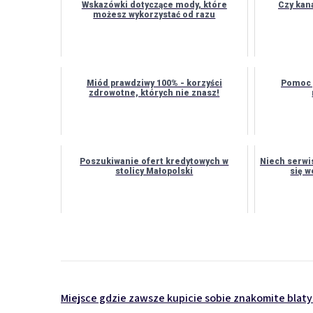
Wskazówki dotyczące mody, które
Czy kan
możesz wykorzystać od razu
Miód prawdziwy 100% - korzyści
Pomoc 
zdrowotne, których nie znasz!
Poszukiwanie ofert kredytowych w
Niech serwi
stolicy Małopolski
się 
Nawigacja
Miejsce gdzie zawsze kupicie sobie znakomite blat