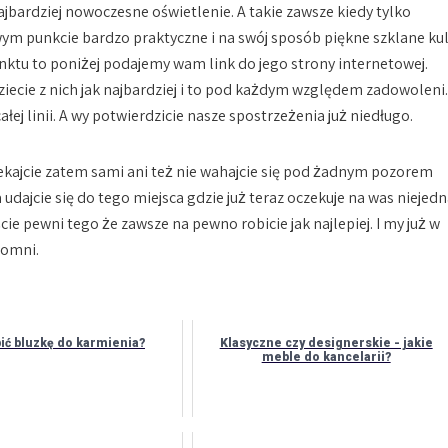
najbardziej nowoczesne oświetlenie. A takie zawsze kiedy tylko
wym punkcie bardzo praktyczne i na swój sposób piękne szklane ku
unktu to poniżej podajemy wam link do jego strony internetowej.
iecie z nich jak najbardziej i to pod każdym względem zadowoleni.
łej linii. A wy potwierdzicie nasze spostrzeżenia już niedługo.
lekajcie zatem sami ani też nie wahajcie się pod żadnym pozorem
 udajcie się do tego miejsca gdzie już teraz oczekuje na was niejed
eście pewni tego że zawsze na pewno robicie jak najlepiej. I my już w
łomni.
ić bluzkę do karmienia?
Klasyczne czy designerskie - jakie
meble do kancelarii?