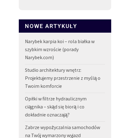
NOWE ARTYKUŁY
Narybek karpia koi – rola białka w
szybkim wzroście (porady
Narybek.com)
Studio architektury wnętrz:
Projektujemy przestrzenie z myślą o
Twoim komforcie
Opiłki w filtrze hydraulicznym
ciągnika – skąd się biorą i co
dokładnie oznaczają?
Zabrze wypożyczalnia samochodów
na Twój wymarzony wyjazd