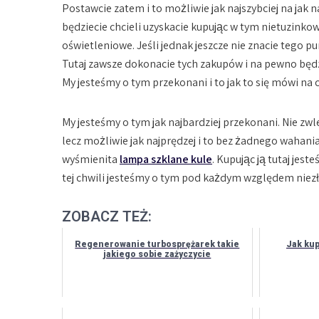
Postawcie zatem i to możliwie jak najszybciej na jak 
będziecie chcieli uzyskacie kupując w tym nietuzinko
oświetleniowe. Jeśli jednak jeszcze nie znacie tego p
Tutaj zawsze dokonacie tych zakupów i na pewno będz
My jesteśmy o tym przekonani i to jak to się mówi na ca
My jesteśmy o tym jak najbardziej przekonani. Nie zw
lecz możliwie jak najprędzej i to bez żadnego wahania
wyśmienita
lampa szklane kule
. Kupując ją tutaj jest
tej chwili jesteśmy o tym pod każdym względem niez
ZOBACZ TEŻ:
Regenerowanie turbosprężarek takie
Jak kup
jakiego sobie zażyczycie