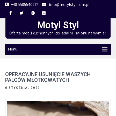
Skip
+48 5505540912
info@motylstyl.com.pl
to
content
Motyl Styl
Oferta mebli kuchennych, do jadalni i salonu na wymiar.
Menu
OPERACYJNE USUNIĘCIE WASZYCH
PALCÓW MŁOTKOWATYCH
6 STYCZNIA, 2023