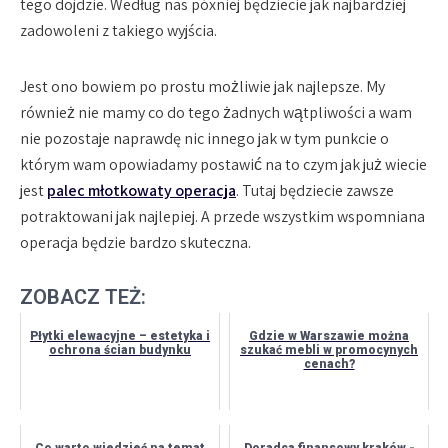
tego dojdzie. Według nas póxniej będziecie jak najbardziej
zadowoleni z takiego wyjścia.
Jest ono bowiem po prostu możliwie jak najlepsze. My
również nie mamy co do tego żadnych wątpliwości a wam
nie pozostaje naprawdę nic innego jak w tym punkcie o
którym wam opowiadamy postawić na to czym jak już wiecie
jest
palec młotkowaty operacja
. Tutaj będziecie zawsze
potraktowani jak najlepiej. A przede wszystkim wspomniana
operacja będzie bardzo skuteczna.
ZOBACZ TEŻ:
Płytki elewacyjne – estetyka i
Gdzie w Warszawie można
ochrona ścian budynku
szukać mebli w promocynych
cenach?
Co warto wiedzieć na temat
Doradca finansowy kraków -