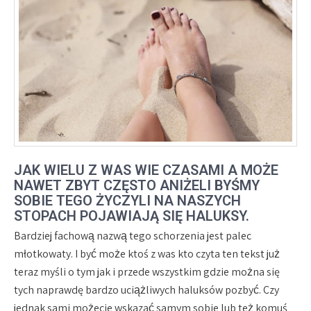
JAK WIELU Z WAS WIE CZASAMI A MOŻE
NAWET ZBYT CZĘSTO ANIŻELI BYŚMY
SOBIE TEGO ŻYCZYLI NA NASZYCH
STOPACH POJAWIAJĄ SIĘ HALUKSY.
Bardziej fachową nazwą tego schorzenia jest palec
młotkowaty. I być może ktoś z was kto czyta ten tekst już
teraz myśli o tym jak i przede wszystkim gdzie można się
tych naprawdę bardzo uciążliwych haluksów pozbyć. Czy
jednak sami możecie wskazać samym sobie lub też komuś