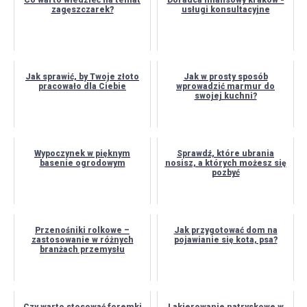
zagęszczarek?
usługi konsultacyjne
Jak sprawić, by Twoje złoto
Jak w prosty sposób
pracowało dla Ciebie
wprowadzić marmur do
swojej kuchni?
Wypoczynek w pięknym
Sprawdź, które ubrania
basenie ogrodowym
nosisz, a których możesz się
pozbyć
Przenośniki rolkowe –
Jak przygotować dom na
zastosowanie w różnych
pojawianie się kota, psa?
branżach przemysłu
Czy warto stosować foremki
Lakierowanie natryskowe w