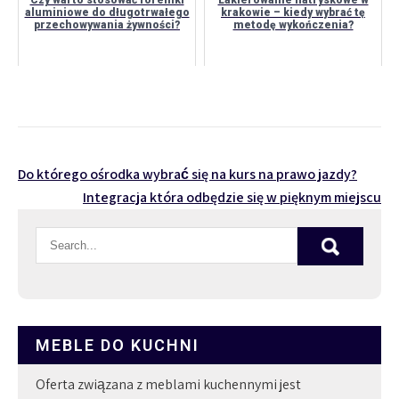
aluminiowe do długotrwałego
krakowie – kiedy wybrać tę
przechowywania żywności?
metodę wykończenia?
Nawigacja
Do którego ośrodka wybrać się na kurs na prawo jazdy?
Integracja która odbędzie się w pięknym miejscu
wpisu
MEBLE DO KUCHNI
Oferta związana z meblami kuchennymi jest