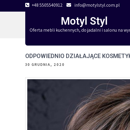
Skip
+48 5505540912
info@motylstyl.com.pl
to
Motyl Styl
content
Oferta mebli kuchennych, do jadalni i salonu na wy
ODPOWIEDNIO DZIAŁAJĄCE KOSMETY
30 GRUDNIA, 2020