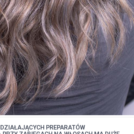
 DZIAŁAJĄCYCH PREPARATÓW
 PRZY ZABIEGACH NA WŁOSACH MA DUŻE