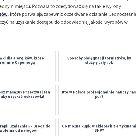
dnym miejscu. Pozwala to zdecydować się na takie wyroby
osów
, które pozwalają zapewnić oczekiwane działanie. Jednocześni
czyć na uzyskanie dostępu do odpowiedniej jakości wyrobów w
ki dla alergików, które
Sposoby pielęgnacji tornistrów, by
romnie Ci pomogą
służyły cały rok
sz masażu? Przeczytaj ten
Kto w Polsce profesjonalnie nauczy na
, aby uzyskać wskazówki!
pdr?
rapii uzależnień - Droga do
Co można kupić w sklepach z artykułam
wolenia od nałogów
BHP?