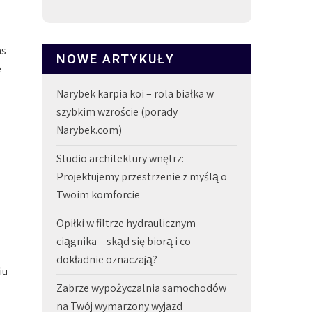
as
NOWE ARTYKUŁY
e
Narybek karpia koi – rola białka w
szybkim wzroście (porady
Narybek.com)
Studio architektury wnętrz:
Projektujemy przestrzenie z myślą o
Twoim komforcie
Opiłki w filtrze hydraulicznym
ciągnika – skąd się biorą i co
dokładnie oznaczają?
iu
Zabrze wypożyczalnia samochodów
na Twój wymarzony wyjazd