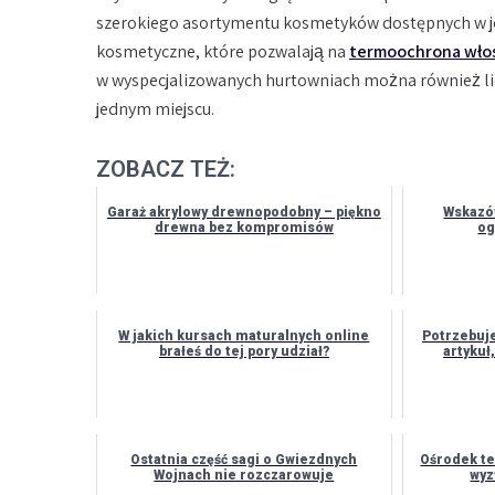
szerokiego asortymentu kosmetyków dostępnych w je
kosmetyczne, które pozwalają na
termoochrona wł
w wyspecjalizowanych hurtowniach można również li
jednym miejscu.
ZOBACZ TEŻ:
Garaż akrylowy drewnopodobny – piękno
Wskazów
drewna bez kompromisów
og
W jakich kursach maturalnych online
Potrzebuje
brałeś do tej pory udział?
artykuł
Ostatnia część sagi o Gwiezdnych
Ośrodek te
Wojnach nie rozczarowuje
wyz