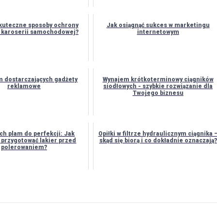
skuteczne sposoby ochrony
Jak osiągnąć sukces w marketingu
a karoserii samochodowej?
internetowym
rm dostarczających gadżety
Wynajem krótkoterminowy ciągników
reklamowe
siodłowych - szybkie rozwiązanie dla
Twojego biznesu
ych plam do perfekcji: Jak
Opiłki w filtrze hydraulicznym ciągnika 
 przygotować lakier przed
skąd się biorą i co dokładnie oznaczają?
polerowaniem?