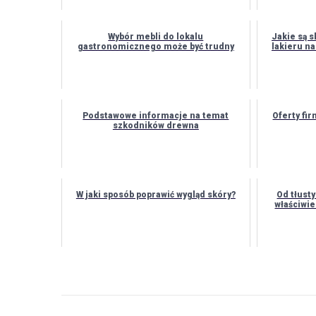
Wybór mebli do lokalu
Jakie są 
gastronomicznego może być trudny
lakieru n
Podstawowe informacje na temat
Oferty fi
szkodników drewna
W jaki sposób poprawić wygląd skóry?
Od tłust
właściwie