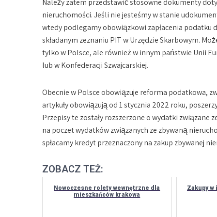
Należy zatem przedstawić stosowne dokumenty doty
nieruchomości. Jeśli nie jesteśmy w stanie udokumen
wtedy podlegamy obowiązkowi zapłacenia podatku do
składanym zeznaniu PIT w Urzędzie Skarbowym. Może
tylko w Polsce, ale również w innym państwie Unii 
lub w Konfederacji Szwajcarskiej.
Obecnie w Polsce obowiązuje reforma podatkowa, z
artykuły obowiązują od 1 stycznia 2022 roku, poszer
Przepisy te zostały rozszerzone o wydatki związane z
na poczet wydatków związanych ze zbywaną nieruch
spłacamy kredyt przeznaczony na zakup zbywanej ni
ZOBACZ TEŻ:
Nowoczesne rolety wewnętrzne dla
Zakupy w 
mieszkańców krakowa