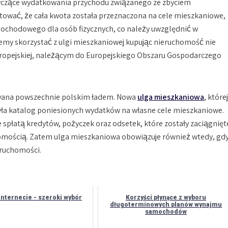
czące wydatkowania przychodu związanego ze zbyciem
tować, że cała kwota została przeznaczona na cele mieszkaniowe,
chodowego dla osób fizycznych, co należy uwzględnić w
my skorzystać z ulgi mieszkaniowej kupując nieruchomość nie
Europejskiej, należącym do Europejskiego Obszaru Gospodarczego
wana powszechnie polskim ładem. Nowa
ulga mieszkaniowa
, której
zyła katalog poniesionych wydatków na własne cele mieszkaniowe.
e spłatą kredytów, pożyczek oraz odsetek, które zostały zaciągnięt
omością. Zatem ulga mieszkaniowa obowiązuje również wtedy, gd
eruchomości.
internecie - szeroki wybór
Korzyści płynące z wyboru
długoterminowych planów wynajmu
samochodów