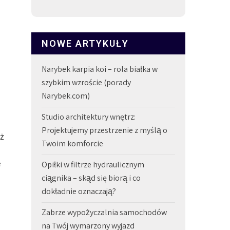
NOWE ARTYKUŁY
Narybek karpia koi – rola białka w
szybkim wzroście (porady
Narybek.com)
Studio architektury wnętrz:
Projektujemy przestrzenie z myślą o
aż
Twoim komforcie
e
Opiłki w filtrze hydraulicznym
ciągnika – skąd się biorą i co
dokładnie oznaczają?
Zabrze wypożyczalnia samochodów
na Twój wymarzony wyjazd