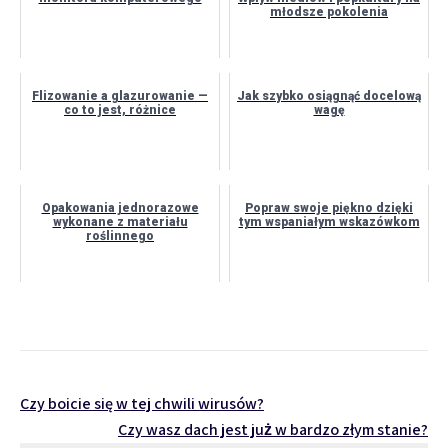
młodsze pokolenia
Flizowanie a glazurowanie —
Jak szybko osiągnąć docelową
co to jest, różnice
wagę
Opakowania jednorazowe
Popraw swoje piękno dzięki
wykonane z materiału
tym wspaniałym wskazówkom
roślinnego
Nawigacja
Czy boicie się w tej chwili wirusów?
Czy wasz dach jest już w bardzo złym stanie?
wpisu