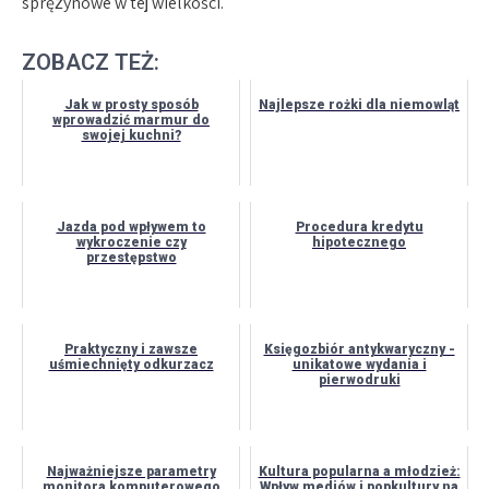
sprężynowe w tej wielkości.
ZOBACZ TEŻ:
Jak w prosty sposób
Najlepsze rożki dla niemowląt
wprowadzić marmur do
swojej kuchni?
Jazda pod wpływem to
Procedura kredytu
wykroczenie czy
hipotecznego
przestępstwo
Praktyczny i zawsze
Księgozbiór antykwaryczny -
uśmiechnięty odkurzacz
unikatowe wydania i
pierwodruki
Najważniejsze parametry
Kultura popularna a młodzież:
monitora komputerowego
Wpływ mediów i popkultury na