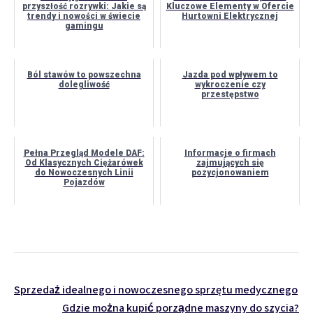
przyszłość rozrywki: Jakie są
Kluczowe Elementy w Ofercie
trendy i nowości w świecie
Hurtowni Elektrycznej
gamingu
Ból stawów to powszechna
Jazda pod wpływem to
dolegliwość
wykroczenie czy
przestępstwo
Pełna Przegląd Modele DAF:
Informacje o firmach
Od Klasycznych Ciężarówek
zajmujących się
do Nowoczesnych Linii
pozycjonowaniem
Pojazdów
Nawigacja
Sprzedaż idealnego i nowoczesnego sprzętu medycznego
Gdzie można kupić porządne maszyny do szycia?