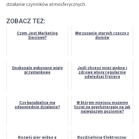
działanie czynników atmosferycznych.
ZOBACZ TEŻ:
Czym Jest Marketing
Wyrzucanie starych rzeczy z
Sieciowy?
domów
Doskonale wykonane wiaty
Jeśli chcesz mieć piękne i
przystankowe
zdrowe włosy regularnie
odwiedzaj fryzjera
Czy kanabialica ma
W którym miejscu możemy
odpowiednie działanie?
liczyć na psychoterapię na jak
najwyższym poziomie?
Rozwój gier wideo a
Rozdzielnica Elektryczna: