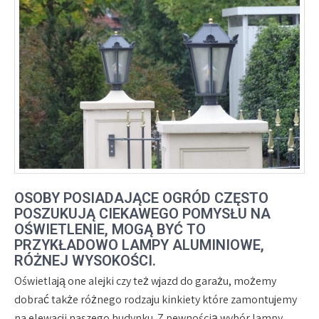
OSOBY POSIADAJĄCE OGRÓD CZĘSTO
POSZUKUJĄ CIEKAWEGO POMYSŁU NA
OŚWIETLENIE, MOGĄ BYĆ TO
PRZYKŁADOWO LAMPY ALUMINIOWE,
RÓŻNEJ WYSOKOŚCI.
Oświetlają one alejki czy też wjazd do garażu, możemy
dobrać także różnego rodzaju kinkiety które zamontujemy
na elewacji naszego budynku. Z pewnością wybór lampy