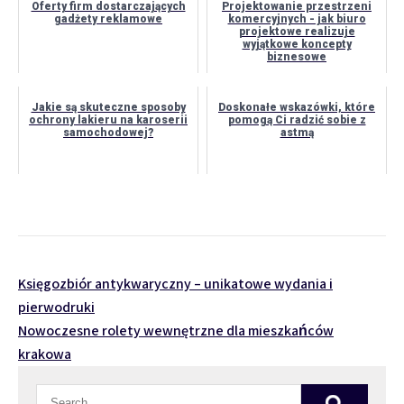
Oferty firm dostarczających
Projektowanie przestrzeni
gadżety reklamowe
komercyjnych - jak biuro
projektowe realizuje
wyjątkowe koncepty
biznesowe
Jakie są skuteczne sposoby
Doskonałe wskazówki, które
ochrony lakieru na karoserii
pomogą Ci radzić sobie z
samochodowej?
astmą
Nawigacja
Księgozbiór antykwaryczny – unikatowe wydania i
pierwodruki
wpisu
Nowoczesne rolety wewnętrzne dla mieszkańców
krakowa