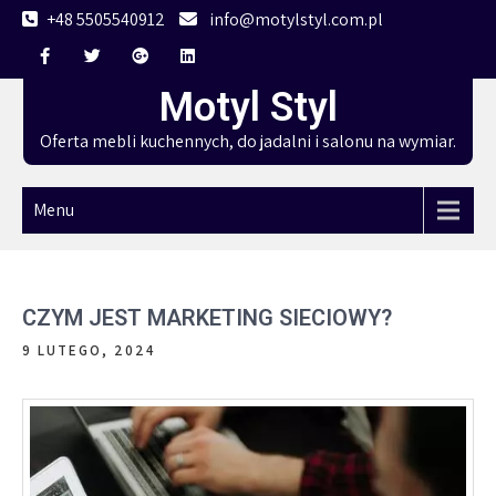
Skip
+48 5505540912
info@motylstyl.com.pl
to
content
Motyl Styl
Oferta mebli kuchennych, do jadalni i salonu na wymiar.
Menu
CZYM JEST MARKETING SIECIOWY?
9 LUTEGO, 2024