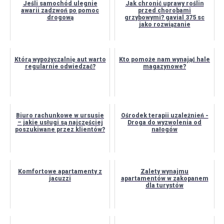
Jeśli samochód ulegnie
Jak chronić uprawy roślin
awarii zadzwoń po pomoc
przed chorobami
drogową
grzybowymi? gavial 375 sc
jako rozwiązanie
Którą wypożyczalnię aut warto
Kto pomoże nam wynająć hale
regularnie odwiedzać?
magazynowe?
Biuro rachunkowe w ursusie
Ośrodek terapii uzależnień -
– jakie usługi są najczęściej
Droga do wyzwolenia od
poszukiwane przez klientów?
nałogów
Komfortowe apartamenty z
Zalety wynajmu
jacuzzi
apartamentów w zakopanem
dla turystów