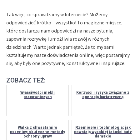
Tak więc, co sprawdzamy w Internecie? Możemy
odpowiedzieć krótko – wszystko! To magiczne miejsce,
które dostarcza nam odpowiedzi na nasze pytania,
zapewnia rozrywkę i umożliwia rozwój w różnych
dziedzinach. Warto jednak pamiętać, że to my sami
kształtujemy nasze doświadczenia online, więc postarajmy
się, aby były one pozytywne, konstruktywne i inspirujące.
ZOBACZ TEŻ:
Właściwości mebli
Korzyści i ryzyka związane z
pracowniczych
operacją bariatryczną
Walka z chwastami w
Rzemiosło i technologia: jak
pszenicy: skuteczne metody
powstają wysokiej jakości buty
ochrony upraw
damskie