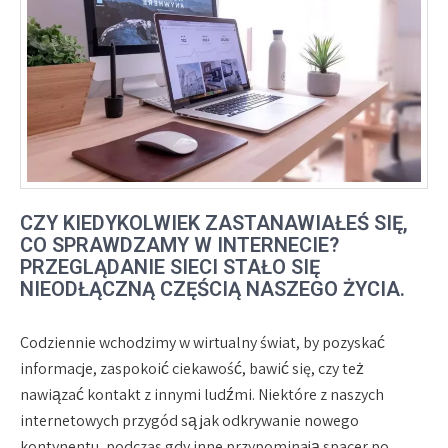
CZY KIEDYKOLWIEK ZASTANAWIAŁEŚ SIĘ,
CO SPRAWDZAMY W INTERNECIE?
PRZEGLĄDANIE SIECI STAŁO SIĘ
NIEODŁĄCZNĄ CZĘŚCIĄ NASZEGO ŻYCIA.
Codziennie wchodzimy w wirtualny świat, by pozyskać
informacje, zaspokoić ciekawość, bawić się, czy też
nawiązać kontakt z innymi ludźmi. Niektóre z naszych
internetowych przygód są jak odkrywanie nowego
kontynentu, podczas gdy inne przypominają spacer po