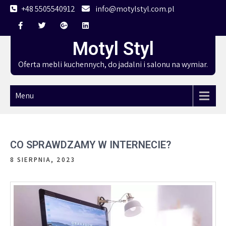
Skip
+48 5505540912
info@motylstyl.com.pl
to
content
Motyl Styl
Oferta mebli kuchennych, do jadalni i salonu na wymiar.
Menu
CO SPRAWDZAMY W INTERNECIE?
8 SIERPNIA, 2023