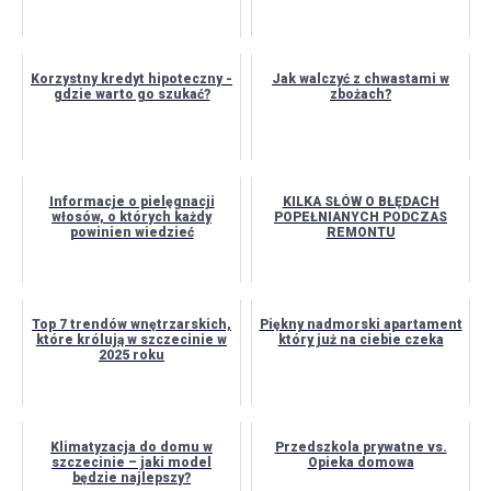
Korzystny kredyt hipoteczny -
Jak walczyć z chwastami w
gdzie warto go szukać?
zbożach?
Informacje o pielęgnacji
KILKA SŁÓW O BŁĘDACH
włosów, o których każdy
POPEŁNIANYCH PODCZAS
powinien wiedzieć
REMONTU
Top 7 trendów wnętrzarskich,
Piękny nadmorski apartament
które królują w szczecinie w
który już na ciebie czeka
2025 roku
Klimatyzacja do domu w
Przedszkola prywatne vs.
szczecinie – jaki model
Opieka domowa
będzie najlepszy?