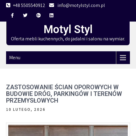
Skip
+48 5505540912
info@motylstyl.com.pl
to
content
Motyl Styl
Oferta mebli kuchennych, do jadalni i salonu na wymiar.
Menu
ZASTOSOWANIE ŚCIAN OPOROWYCH W
BUDOWIE DRÓG, PARKINGÓW I TERENÓW
PRZEMYSŁOWYCH
10 LUTEGO, 2026