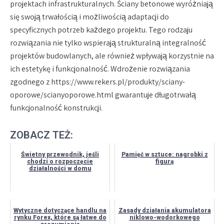
projektach infrastrukturalnych. Ściany betonowe wyróżniają
się swoją trwałością i możliwością adaptacji do
specyficznych potrzeb każdego projektu. Tego rodzaju
rozwiązania nie tylko wspierają strukturalną integralność
projektów budowlanych, ale również wpływają korzystnie na
ich estetykę i funkcjonalność. Wdrożenie rozwiązania
zgodnego z https://www.rekers.pl/produkty/sciany-
oporowe/scianyoporowe.html gwarantuje długotrwałą
funkcjonalność konstrukcji.
ZOBACZ TEŻ:
Świetny przewodnik, jeśli
Pamięć w sztuce: nagrobki z
chodzi o rozpoczęcie
figurą
działalności w domu
Wytyczne dotyczące handlu na
Zasady działania akumulatora
rynku Forex, które są łatwe do
niklowo-wodorkowego