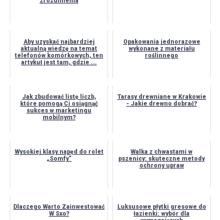
zrozumienia
Aby uzyskać najbardziej
Opakowania jednorazowe
aktualną wiedzę na temat
wykonane z materiału
telefonów komórkowych, ten
roślinnego
artykuł jest tam, gdzie ...
Jak zbudować listę liczb,
Tarasy drewniane w Krakowie
które pomogą Ci osiągnąć
- Jakie drewno dobrać?
sukces w marketingu
mobilnym?
Wysokiej klasy napęd do rolet
Walka z chwastami w
„Somfy”
pszenicy: skuteczne metody
ochrony upraw
Dlaczego Warto Zainwestować
Luksusowe płytki gresowe do
W Sxo?
łazienki: wybór dla