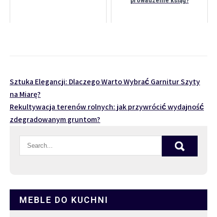
prowadzenie ksiąg?
Nawigacja
Sztuka Elegancji: Dlaczego Warto Wybrać Garnitur Szyty
na Miarę?
wpisu
Rekultywacja terenów rolnych: jak przywrócić wydajność
zdegradowanym gruntom?
MEBLE DO KUCHNI