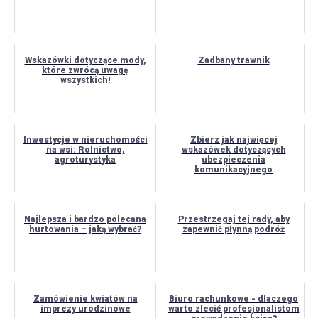
Wskazówki dotyczące mody,
Zadbany trawnik
które zwrócą uwagę
wszystkich!
Inwestycje w nieruchomości
Zbierz jak najwięcej
na wsi: Rolnictwo,
wskazówek dotyczących
agroturystyka
ubezpieczenia
komunikacyjnego
Najlepsza i bardzo polecana
Przestrzegaj tej rady, aby
hurtowania – jaką wybrać?
zapewnić płynną podróż
Zamówienie kwiatów na
Biuro rachunkowe - dlaczego
imprezy urodzinowe
warto zlecić profesjonalistom