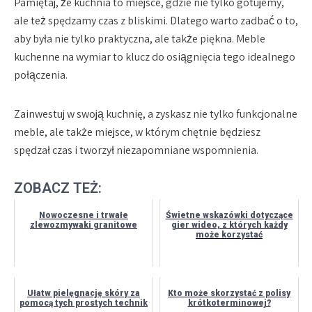
Pamiętaj, że kuchnia to miejsce, gdzie nie tylko gotujemy,
ale też spędzamy czas z bliskimi. Dlatego warto zadbać o to,
aby była nie tylko praktyczna, ale także piękna. Meble
kuchenne na wymiar to klucz do osiągnięcia tego idealnego
połączenia.
Zainwestuj w swoją kuchnię, a zyskasz nie tylko funkcjonalne
meble, ale także miejsce, w którym chętnie będziesz
spędzał czas i tworzył niezapomniane wspomnienia.
ZOBACZ TEŻ:
Nowoczesne i trwałe
Świetne wskazówki dotyczące
zlewozmywaki granitowe
gier wideo, z których każdy
może korzystać
Ułatw pielęgnację skóry za
Kto może skorzystać z polisy
pomocą tych prostych technik
krótkoterminowej?