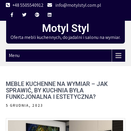
Skip
+48 5505540912
info@motylstyl.com.pl
to
content
Motyl Styl
Oferta mebli kuchennych, do jadalni i salonu na wymiar.
Menu
MEBLE KUCHENNE NA WYMIAR – JAK
SPRAWIĆ, BY KUCHNIA BYŁA
FUNKCJONALNA I ESTETYCZNA?
5 GRUDNIA, 2023